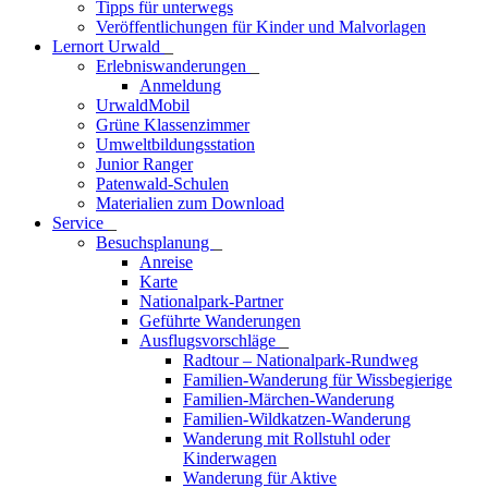
Tipps für unterwegs
Veröffentlichungen für Kinder und Malvorlagen
Lernort Urwald
_
Erlebniswanderungen
_
Anmeldung
UrwaldMobil
Grüne Klassenzimmer
Umweltbildungsstation
Junior Ranger
Patenwald-Schulen
Materialien zum Download
Service
_
Besuchsplanung
_
Anreise
Karte
Nationalpark-Partner
Geführte Wanderungen
Ausflugsvorschläge
_
Radtour – Nationalpark-Rundweg
Familien-Wanderung für Wissbegierige
Familien-Märchen-Wanderung
Familien-Wildkatzen-Wanderung
Wanderung mit Rollstuhl oder
Kinderwagen
Wanderung für Aktive