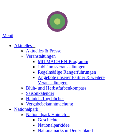
Menü
Aktuelles
_
Aktuelles & Presse
Veranstaltungen
_
MITMACHEN-Programm
Jubiläumsveranstaltungen
Regelmäßige Rangerführungen
Angebote unserer Partner & weitere
Veranstaltungen
Blüh- und Herbstfarbenkompass
Saisonkalender
Hainich-Tagebücher
Vergabebekanntmachung
National­park
_
Nationalpark Hainich
_
Geschichte
Nationalparkidee
Nationalparks in Deutschland