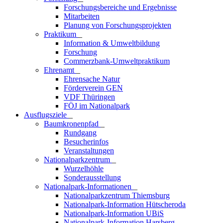
Forschungsbereiche und Ergebnisse
Mitarbeiten
Planung von Forschungsprojekten
Praktikum
_
Information & Umweltbildung
Forschung
Commerzbank-Umweltpraktikum
Ehrenamt
_
Ehrensache Natur
Förderverein GEN
VDF Thüringen
FÖJ im Nationalpark
Ausflugs­ziele
_
Baumkronenpfad
_
Rundgang
Besucherinfos
Veranstaltungen
Nationalparkzentrum
_
Wurzelhöhle
Sonderausstellung
Nationalpark-Informationen
_
Nationalparkzentrum Thiemsburg
Nationalpark-Information Hütscheroda
Nationalpark-Information UBiS
Nationalpark-Information Harsberg