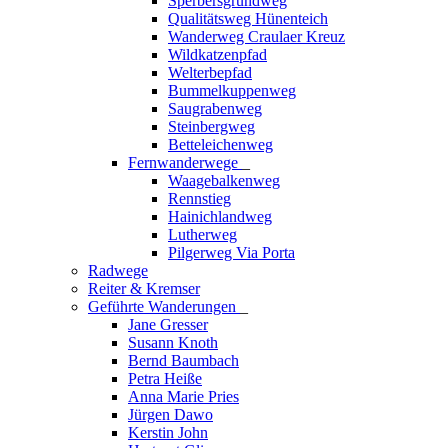
Sperbersgrundweg
Qualitätsweg Hünenteich
Wanderweg Craulaer Kreuz
Wildkatzenpfad
Welterbepfad
Bummelkuppenweg
Saugrabenweg
Steinbergweg
Betteleichenweg
Fernwanderwege
_
Waagebalkenweg
Rennstieg
Hainichlandweg
Lutherweg
Pilgerweg Via Porta
Radwege
Reiter & Kremser
Geführte Wanderungen
_
Jane Gresser
Susann Knoth
Bernd Baumbach
Petra Heiße
Anna Marie Pries
Jürgen Dawo
Kerstin John