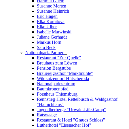
Hartmut Gliem
Susanne Merten
Susanne Heinrich
Eric Hagen
Elka Komitova
Elke Ulber
Isabelle Marwinski
Juliane Gerhardt
Markus Horn
Sara Beck
Nationalpark-Partner
_
Restaurant "Zur Quelle"
Brauhaus zum Löwen
Pension Bergstube
Brauereigasthof "Marktmühle"
Wildkatzendorf Hütscheroda
Nationalparkzentrum
Baumkronenpfad
Forsthaus Thiemsburg
Rennstieg-Hotel Rettelbusch & Waldgasthof
"Hainichhaus"
Jugendherberge "Urwald-Life-Camp"
Ratswaage
Restaurant & Hotel "Graues Schloss"
Lutherhotel "Eisenacher Hof"