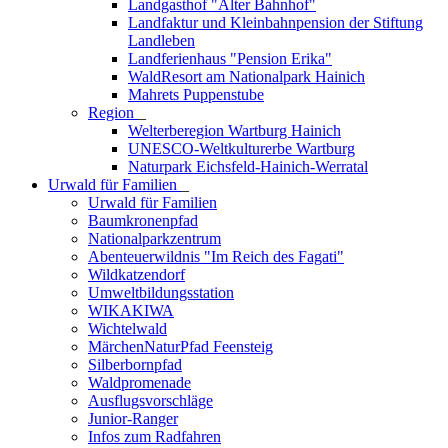
Landgasthof "Alter Bahnhof"
Landfaktur und Kleinbahnpension der Stiftung
Landleben
Landferienhaus "Pension Erika"
WaldResort am Nationalpark Hainich
Mahrets Puppenstube
Region
_
Welterberegion Wartburg Hainich
UNESCO-Weltkulturerbe Wartburg
Naturpark Eichsfeld-Hainich-Werratal
Urwald für Familien
_
Urwald für Familien
Baumkronenpfad
Nationalparkzentrum
Abenteuerwildnis "Im Reich des Fagati"
Wildkatzendorf
Umweltbildungsstation
WIKAKIWA
Wichtelwald
MärchenNaturPfad Feensteig
Silberbornpfad
Waldpromenade
Ausflugsvorschläge
Junior-Ranger
Infos zum Radfahren