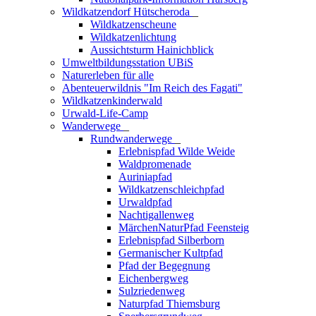
Wildkatzendorf Hütscheroda
_
Wildkatzenscheune
Wildkatzenlichtung
Aussichtsturm Hainichblick
Umweltbildungsstation UBiS
Naturerleben für alle
Abenteuerwildnis "Im Reich des Fagati"
Wildkatzenkinderwald
Urwald-Life-Camp
Wanderwege
_
Rundwanderwege
_
Erlebnispfad Wilde Weide
Waldpromenade
Auriniapfad
Wildkatzenschleichpfad
Urwaldpfad
Nachtigallenweg
MärchenNaturPfad Feensteig
Erlebnispfad Silberborn
Germanischer Kultpfad
Pfad der Begegnung
Eichenbergweg
Sulzriedenweg
Naturpfad Thiemsburg