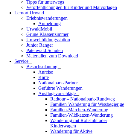
Tipps für unterwegs
Veröffentlichungen für Kinder und Malvorlagen
Lernort Urwald
_
Erlebniswanderungen
_
Anmeldung
UrwaldMobil
Grüne Klassenzimmer
Umweltbildungsstation
Junior Ranger
Patenwald-Schulen
Materialien zum Download
Service
_
Besuchsplanung
_
Anreise
Karte
Nationalpark-Partner
Geführte Wanderungen
Ausflugsvorschläge
_
Radtour – Nationalpark-Rundweg
Familien-Wanderung für Wissbegierige
Familien-Märchen-Wanderung
Familien-Wildkatzen-Wanderung
Wanderung mit Rollstuhl oder
Kinderwagen
Wanderung für Aktive