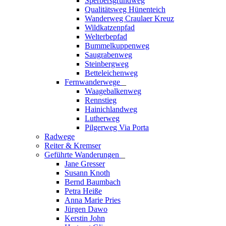
Sperbersgrundweg
Qualitätsweg Hünenteich
Wanderweg Craulaer Kreuz
Wildkatzenpfad
Welterbepfad
Bummelkuppenweg
Saugrabenweg
Steinbergweg
Betteleichenweg
Fernwanderwege
_
Waagebalkenweg
Rennstieg
Hainichlandweg
Lutherweg
Pilgerweg Via Porta
Radwege
Reiter & Kremser
Geführte Wanderungen
_
Jane Gresser
Susann Knoth
Bernd Baumbach
Petra Heiße
Anna Marie Pries
Jürgen Dawo
Kerstin John