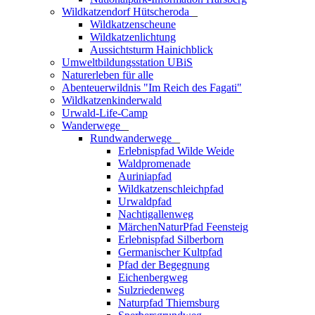
Wildkatzendorf Hütscheroda
_
Wildkatzenscheune
Wildkatzenlichtung
Aussichtsturm Hainichblick
Umweltbildungsstation UBiS
Naturerleben für alle
Abenteuerwildnis "Im Reich des Fagati"
Wildkatzenkinderwald
Urwald-Life-Camp
Wanderwege
_
Rundwanderwege
_
Erlebnispfad Wilde Weide
Waldpromenade
Auriniapfad
Wildkatzenschleichpfad
Urwaldpfad
Nachtigallenweg
MärchenNaturPfad Feensteig
Erlebnispfad Silberborn
Germanischer Kultpfad
Pfad der Begegnung
Eichenbergweg
Sulzriedenweg
Naturpfad Thiemsburg