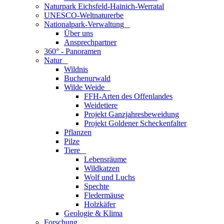
Naturpark Eichsfeld-Hainich-Werratal
UNESCO-Weltnaturerbe
Nationalpark-Verwaltung
_
Über uns
Ansprechpartner
360° - Panoramen
Natur
_
Wildnis
Buchenurwald
Wilde Weide
_
FFH-Arten des Offenlandes
Weidetiere
Projekt Ganzjahresbeweidung
Projekt Goldener Scheckenfalter
Pflanzen
Pilze
Tiere
_
Lebensräume
Wildkatzen
Wolf und Luchs
Spechte
Fledermäuse
Holzkäfer
Geologie & Klima
Forschung
_