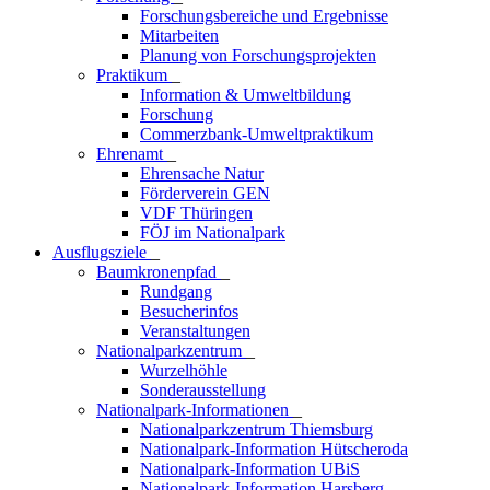
Forschungsbereiche und Ergebnisse
Mitarbeiten
Planung von Forschungsprojekten
Praktikum
_
Information & Umweltbildung
Forschung
Commerzbank-Umweltpraktikum
Ehrenamt
_
Ehrensache Natur
Förderverein GEN
VDF Thüringen
FÖJ im Nationalpark
Ausflugs­ziele
_
Baumkronenpfad
_
Rundgang
Besucherinfos
Veranstaltungen
Nationalparkzentrum
_
Wurzelhöhle
Sonderausstellung
Nationalpark-Informationen
_
Nationalparkzentrum Thiemsburg
Nationalpark-Information Hütscheroda
Nationalpark-Information UBiS
Nationalpark-Information Harsberg