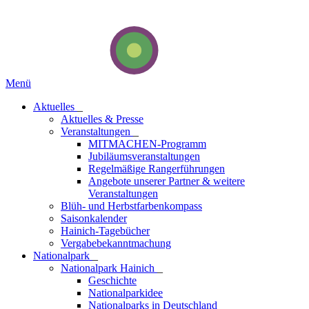
Menü
Aktuelles
_
Aktuelles & Presse
Veranstaltungen
_
MITMACHEN-Programm
Jubiläumsveranstaltungen
Regelmäßige Rangerführungen
Angebote unserer Partner & weitere
Veranstaltungen
Blüh- und Herbstfarbenkompass
Saisonkalender
Hainich-Tagebücher
Vergabebekanntmachung
National­park
_
Nationalpark Hainich
_
Geschichte
Nationalparkidee
Nationalparks in Deutschland