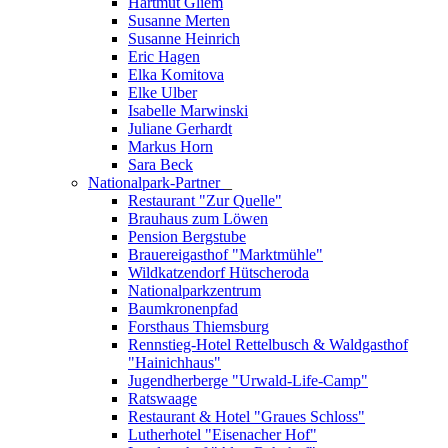
Hartmut Gliem
Susanne Merten
Susanne Heinrich
Eric Hagen
Elka Komitova
Elke Ulber
Isabelle Marwinski
Juliane Gerhardt
Markus Horn
Sara Beck
Nationalpark-Partner
_
Restaurant "Zur Quelle"
Brauhaus zum Löwen
Pension Bergstube
Brauereigasthof "Marktmühle"
Wildkatzendorf Hütscheroda
Nationalparkzentrum
Baumkronenpfad
Forsthaus Thiemsburg
Rennstieg-Hotel Rettelbusch & Waldgasthof
"Hainichhaus"
Jugendherberge "Urwald-Life-Camp"
Ratswaage
Restaurant & Hotel "Graues Schloss"
Lutherhotel "Eisenacher Hof"