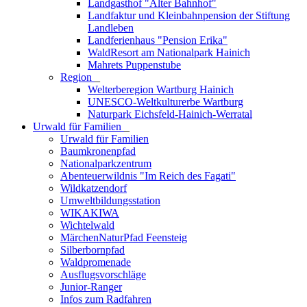
Landgasthof "Alter Bahnhof"
Landfaktur und Kleinbahnpension der Stiftung
Landleben
Landferienhaus "Pension Erika"
WaldResort am Nationalpark Hainich
Mahrets Puppenstube
Region
_
Welterberegion Wartburg Hainich
UNESCO-Weltkulturerbe Wartburg
Naturpark Eichsfeld-Hainich-Werratal
Urwald für Familien
_
Urwald für Familien
Baumkronenpfad
Nationalparkzentrum
Abenteuerwildnis "Im Reich des Fagati"
Wildkatzendorf
Umweltbildungsstation
WIKAKIWA
Wichtelwald
MärchenNaturPfad Feensteig
Silberbornpfad
Waldpromenade
Ausflugsvorschläge
Junior-Ranger
Infos zum Radfahren