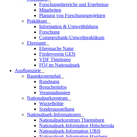
Forschungsbereiche und Ergebnisse
Mitarbeiten
Planung von Forschungsprojekten
Praktikum
_
Information & Umweltbildung
Forschung
Commerzbank-Umweltpraktikum
Ehrenamt
_
Ehrensache Natur
Förderverein GEN
VDF Thüringen
FÖJ im Nationalpark
Ausflugs­ziele
_
Baumkronenpfad
_
Rundgang
Besucherinfos
Veranstaltungen
Nationalparkzentrum
_
Wurzelhöhle
Sonderausstellung
Nationalpark-Informationen
_
Nationalparkzentrum Thiemsburg
Nationalpark-Information Hütscheroda
Nationalpark-Information UBiS
Nationalpark-Information Harsberg