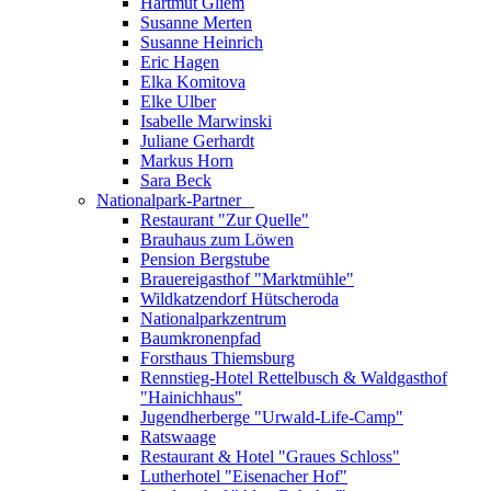
Hartmut Gliem
Susanne Merten
Susanne Heinrich
Eric Hagen
Elka Komitova
Elke Ulber
Isabelle Marwinski
Juliane Gerhardt
Markus Horn
Sara Beck
Nationalpark-Partner
_
Restaurant "Zur Quelle"
Brauhaus zum Löwen
Pension Bergstube
Brauereigasthof "Marktmühle"
Wildkatzendorf Hütscheroda
Nationalparkzentrum
Baumkronenpfad
Forsthaus Thiemsburg
Rennstieg-Hotel Rettelbusch & Waldgasthof
"Hainichhaus"
Jugendherberge "Urwald-Life-Camp"
Ratswaage
Restaurant & Hotel "Graues Schloss"
Lutherhotel "Eisenacher Hof"