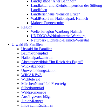
Landgasthof "Alter Bahnhof"
Landfaktur und Kleinbahnpension der Stiftung
Landleben
Landferienhaus "Pension Erika"
WaldResort am Nationalpark Hainich
Mahrets Puppenstube
Region
_
Welterberegion Wartburg Hainich
UNESCO-Weltkulturerbe Wartburg
Naturpark Eichsfeld-Hainich-Werratal
Urwald für Familien
_
Urwald für Familien
Baumkronenpfad
Nationalparkzentrum
Abenteuerwildnis "Im Reich des Fagati"
Wildkatzendorf
Umweltbildungsstation
WIKAKIWA
Wichtelwald
MärchenNaturPfad Feensteig
Silberbornpfad
Waldpromenade
Ausflugsvorschläge
Junior-Ranger
Infos zum Radfahren