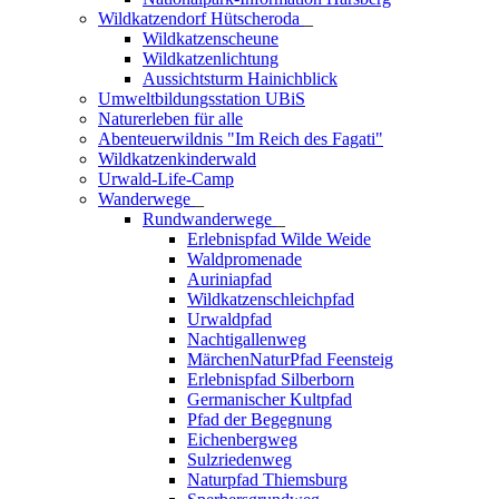
Wildkatzendorf Hütscheroda
_
Wildkatzenscheune
Wildkatzenlichtung
Aussichtsturm Hainichblick
Umweltbildungsstation UBiS
Naturerleben für alle
Abenteuerwildnis "Im Reich des Fagati"
Wildkatzenkinderwald
Urwald-Life-Camp
Wanderwege
_
Rundwanderwege
_
Erlebnispfad Wilde Weide
Waldpromenade
Auriniapfad
Wildkatzenschleichpfad
Urwaldpfad
Nachtigallenweg
MärchenNaturPfad Feensteig
Erlebnispfad Silberborn
Germanischer Kultpfad
Pfad der Begegnung
Eichenbergweg
Sulzriedenweg
Naturpfad Thiemsburg