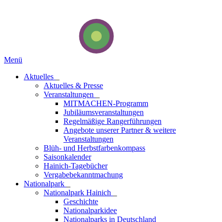
Menü
Aktuelles
_
Aktuelles & Presse
Veranstaltungen
_
MITMACHEN-Programm
Jubiläumsveranstaltungen
Regelmäßige Rangerführungen
Angebote unserer Partner & weitere
Veranstaltungen
Blüh- und Herbstfarbenkompass
Saisonkalender
Hainich-Tagebücher
Vergabebekanntmachung
National­park
_
Nationalpark Hainich
_
Geschichte
Nationalparkidee
Nationalparks in Deutschland