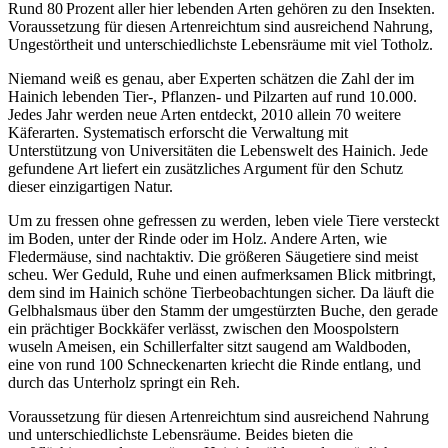
Rund 80 Prozent aller hier lebenden Arten gehören zu den Insekten.
Voraussetzung für diesen Artenreichtum sind ausreichend Nahrung,
Ungestörtheit und unterschiedlichste Lebensräume mit viel Totholz.
Niemand weiß es genau, aber Experten schätzen die Zahl der im
Hainich lebenden Tier-, Pflanzen- und Pilzarten auf rund 10.000.
Jedes Jahr werden neue Arten entdeckt, 2010 allein 70 weitere
Käferarten. Systematisch erforscht die Verwaltung mit
Unterstützung von Universitäten die Lebenswelt des Hainich. Jede
gefundene Art liefert ein zusätzliches Argument für den Schutz
dieser einzigartigen Natur.
Um zu fressen ohne gefressen zu werden, leben viele Tiere versteckt
im Boden, unter der Rinde oder im Holz. Andere Arten, wie
Fledermäuse, sind nachtaktiv. Die größeren Säugetiere sind meist
scheu. Wer Geduld, Ruhe und einen aufmerksamen Blick mitbringt,
dem sind im Hainich schöne Tier­beobachtungen sicher. Da läuft die
Gelbhalsmaus über den Stamm der umgestürzten Buche, den gerade
ein prächtiger Bockkäfer verlässt, zwischen den Moospolstern
wuseln Ameisen, ein Schillerfalter sitzt saugend am Waldboden,
eine von rund 100 Schneckenarten kriecht die Rinde entlang, und
durch das Unterholz springt ein Reh.
Voraussetzung für diesen Artenreichtum sind ausreichend Nahrung
und unterschiedlichste Lebensräume. Beides bieten die