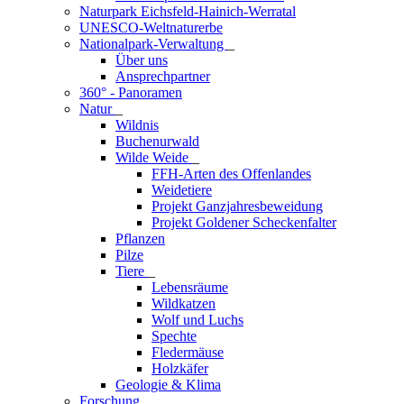
Naturpark Eichsfeld-Hainich-Werratal
UNESCO-Weltnaturerbe
Nationalpark-Verwaltung
_
Über uns
Ansprechpartner
360° - Panoramen
Natur
_
Wildnis
Buchenurwald
Wilde Weide
_
FFH-Arten des Offenlandes
Weidetiere
Projekt Ganzjahresbeweidung
Projekt Goldener Scheckenfalter
Pflanzen
Pilze
Tiere
_
Lebensräume
Wildkatzen
Wolf und Luchs
Spechte
Fledermäuse
Holzkäfer
Geologie & Klima
Forschung
_