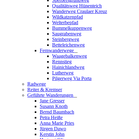
Sperbersgrundweg
Qualitätsweg Hünenteich
Wanderweg Craulaer Kreuz
Wildkatzenpfad
Welterbepfad
Bummelkuppenweg
Saugrabenweg
Steinbergweg
Betteleichenweg
Fernwanderwege
_
Waagebalkenweg
Rennstieg
Hainichlandweg
Lutherweg
Pilgerweg Via Porta
Radwege
Reiter & Kremser
Geführte Wanderungen
_
Jane Gresser
Susann Knoth
Bernd Baumbach
Petra Heiße
Anna Marie Pries
Jürgen Dawo
Kerstin John