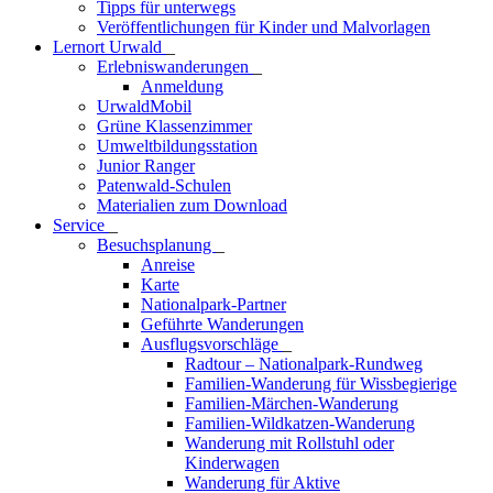
Tipps für unterwegs
Veröffentlichungen für Kinder und Malvorlagen
Lernort Urwald
_
Erlebniswanderungen
_
Anmeldung
UrwaldMobil
Grüne Klassenzimmer
Umweltbildungsstation
Junior Ranger
Patenwald-Schulen
Materialien zum Download
Service
_
Besuchsplanung
_
Anreise
Karte
Nationalpark-Partner
Geführte Wanderungen
Ausflugsvorschläge
_
Radtour – Nationalpark-Rundweg
Familien-Wanderung für Wissbegierige
Familien-Märchen-Wanderung
Familien-Wildkatzen-Wanderung
Wanderung mit Rollstuhl oder
Kinderwagen
Wanderung für Aktive