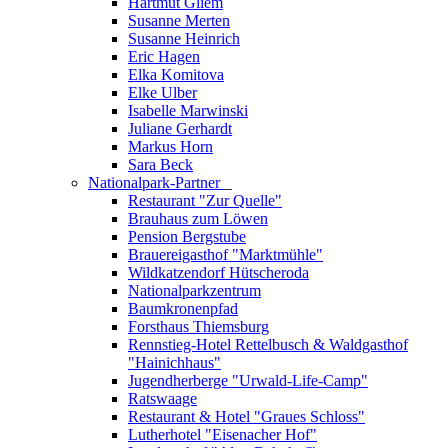
Hartmut Gliem
Susanne Merten
Susanne Heinrich
Eric Hagen
Elka Komitova
Elke Ulber
Isabelle Marwinski
Juliane Gerhardt
Markus Horn
Sara Beck
Nationalpark-Partner
_
Restaurant "Zur Quelle"
Brauhaus zum Löwen
Pension Bergstube
Brauereigasthof "Marktmühle"
Wildkatzendorf Hütscheroda
Nationalparkzentrum
Baumkronenpfad
Forsthaus Thiemsburg
Rennstieg-Hotel Rettelbusch & Waldgasthof
"Hainichhaus"
Jugendherberge "Urwald-Life-Camp"
Ratswaage
Restaurant & Hotel "Graues Schloss"
Lutherhotel "Eisenacher Hof"