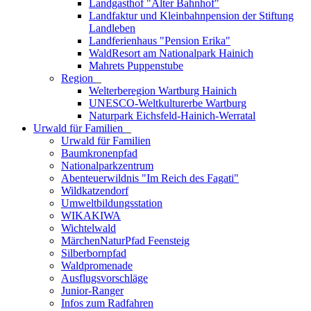
Landgasthof "Alter Bahnhof"
Landfaktur und Kleinbahnpension der Stiftung
Landleben
Landferienhaus "Pension Erika"
WaldResort am Nationalpark Hainich
Mahrets Puppenstube
Region
_
Welterberegion Wartburg Hainich
UNESCO-Weltkulturerbe Wartburg
Naturpark Eichsfeld-Hainich-Werratal
Urwald für Familien
_
Urwald für Familien
Baumkronenpfad
Nationalparkzentrum
Abenteuerwildnis "Im Reich des Fagati"
Wildkatzendorf
Umweltbildungsstation
WIKAKIWA
Wichtelwald
MärchenNaturPfad Feensteig
Silberbornpfad
Waldpromenade
Ausflugsvorschläge
Junior-Ranger
Infos zum Radfahren