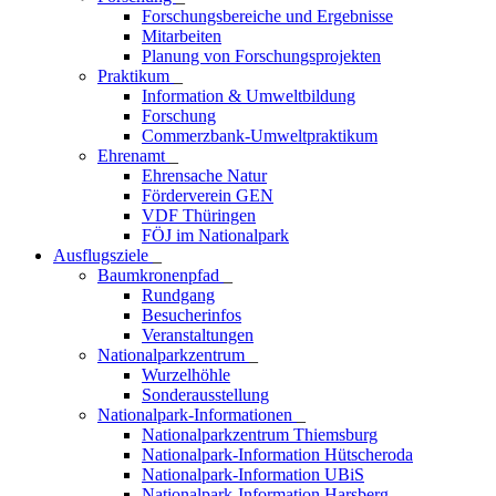
Forschungsbereiche und Ergebnisse
Mitarbeiten
Planung von Forschungsprojekten
Praktikum
_
Information & Umweltbildung
Forschung
Commerzbank-Umweltpraktikum
Ehrenamt
_
Ehrensache Natur
Förderverein GEN
VDF Thüringen
FÖJ im Nationalpark
Ausflugs­ziele
_
Baumkronenpfad
_
Rundgang
Besucherinfos
Veranstaltungen
Nationalparkzentrum
_
Wurzelhöhle
Sonderausstellung
Nationalpark-Informationen
_
Nationalparkzentrum Thiemsburg
Nationalpark-Information Hütscheroda
Nationalpark-Information UBiS
Nationalpark-Information Harsberg