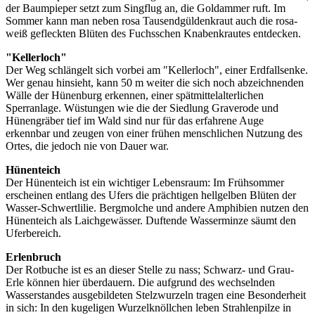
der Baumpieper setzt zum Singflug an, die Goldammer ruft. Im
Sommer kann man neben rosa Tausendgülden­kraut auch die rosa-
weiß gefleckten Blüten des Fuchsschen Knabenkrautes entdecken.
"Kellerloch"
Der Weg schlängelt sich vorbei am "Kellerloch", einer Erdfallsenke.
Wer genau hinsieht, kann 50 m weiter die sich noch abzeichnenden
Wälle der Hünenburg erkennen, einer spätmittel­alterlichen
Sperranlage. Wüstungen wie die der Siedlung Graverode und
Hünengräber tief im Wald sind nur für das erfahrene Auge
erkennbar und zeugen von einer frühen menschlichen Nutzung des
Ortes, die jedoch nie von Dauer war.
Hünenteich
Der Hünenteich ist ein wichtiger Lebensraum: Im Frühsommer
erscheinen entlang des Ufers die prächtigen hellgelben Blüten der
Wasser-Schwertlilie. Bergmolche und andere Amphibien nutzen den
Hünenteich als Laichgewässer. Duftende Wasserminze säumt den
Uferbereich.
Erlenbruch
Der Rotbuche ist es an dieser Stelle zu nass; Schwarz- und Grau-
Erle können hier überdauern. Die aufgrund des wechselnden
Wasserstandes ausgebildeten Stelzwurzeln tragen eine Besonderheit
in sich: In den kugeligen Wurzelknöllchen leben Strahlenpilze in