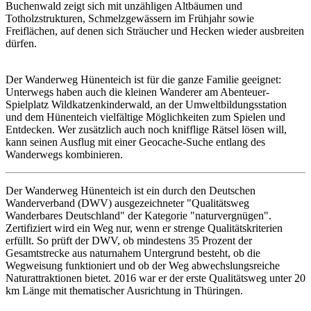
Buchenwald zeigt sich mit unzähligen Altbäumen und
Totholzstrukturen, Schmelzgewässern im Frühjahr sowie
Freiflächen, auf denen sich Sträucher und Hecken wieder ausbreiten
dürfen.
Der Wanderweg Hünenteich ist für die ganze Familie geeignet:
Unterwegs haben auch die kleinen Wanderer am Abenteuer-
Spielplatz Wildkatzenkinderwald, an der Umweltbildungsstation
und dem Hünenteich vielfältige Möglichkeiten zum Spielen und
Entdecken. Wer zusätzlich auch noch knifflige Rätsel lösen will,
kann seinen Ausflug mit einer Geocache-Suche entlang des
Wanderwegs kombinieren.
Der Wanderweg Hünenteich ist ein durch den Deutschen
Wanderverband (DWV) ausgezeichneter "Qualitätsweg
Wanderbares Deutschland" der Kategorie "naturvergnügen".
Zertifiziert wird ein Weg nur, wenn er strenge Qualitätskriterien
erfüllt. So prüft der DWV, ob mindestens 35 Prozent der
Gesamtstrecke aus naturnahem Untergrund besteht, ob die
Wegweisung funktioniert und ob der Weg abwechslungsreiche
Naturattraktionen bietet. 2016 war er der erste Qualitätsweg unter 20
km Länge mit thematischer Ausrichtung in Thüringen.