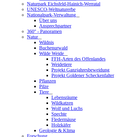
Naturpark Eichsfeld-Hainich-Werratal
UNESCO-Weltnaturerbe
Nationalpark-Verwaltung
_
Über uns
Ansprechpartner
360° - Panoramen
Natur
_
Wildnis
Buchenurwald
Wilde Weide
_
FFH-Arten des Offenlandes
Weidetiere
Projekt Ganzjahresbeweidung
Projekt Goldener Scheckenfalter
Pflanzen
Pilze
Tiere
_
Lebensräume
Wildkatzen
Wolf und Luchs
Spechte
Fledermäuse
Holzkäfer
Geologie & Klima
Forschung
_