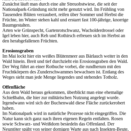
Zunächst läuft man durch eine alte Streuobstwiese, die seit der
Nationalpark-Gründung nicht mehr genutzt wird. Im Frühling von
Tausenden Blüten verzaubert, reifen über Sommer und Herbst die
Früchte, im Winter stehen kahl und erstarrt fast 100-jährige, knorrige
Baum­gestalten.
Arten wie Grünspecht, Gartenrotschwanz, Wacholderdrossel oder
Igel leben hier, auch Reh und Rothirsch erfreuen sich im Herbst an
den herab­gefallenen Früchten.
Erosionsgraben
Im Mai lockt hier ein weißes Blütenmeer aus Bärlauch weiter in den
Wald hinein. Breit und tief durchzieht ein Erosionsgraben den Wald.
Der Weg führt an einer Rotbuche vorbei, die rundherum mit den
Fruchtkörpern des Zunderschwammes bewachsen ist. Entlang des
Weges sieht man jede Menge liegendes und stehendes Totholz.
Offenfläche
Aus dem Wald heraus gekommen, überblickt man eine ehemalige
Schießbahn, die hier zur militärischen Nutzung angelegt wurde.
Irgendwann wird sich der Buchenwald diese Fläche zurückerobert
haben.
Im Nationalpark wird in natürliche Prozesse nicht eingegriffen. Die
Natur kann sich ganz nach ihren eigenen Regeln entfalten. Rosen
sowie Schwarz- und Weißdorn besiedeln das Offenland. Der
Neuntöter späht von seiner dornigen Warte aus nach Insekten-Beute,