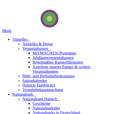
Menü
Aktuelles
_
Aktuelles & Presse
Veranstaltungen
_
MITMACHEN-Programm
Jubiläumsveranstaltungen
Regelmäßige Rangerführungen
Angebote unserer Partner & weitere
Veranstaltungen
Blüh- und Herbstfarbenkompass
Saisonkalender
Hainich-Tagebücher
Vergabebekanntmachung
National­park
_
Nationalpark Hainich
_
Geschichte
Nationalparkidee
Nationalparks in Deutschland