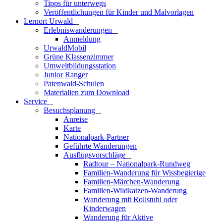
Tipps für unterwegs
Veröffentlichungen für Kinder und Malvorlagen
Lernort Urwald
_
Erlebniswanderungen
_
Anmeldung
UrwaldMobil
Grüne Klassenzimmer
Umweltbildungsstation
Junior Ranger
Patenwald-Schulen
Materialien zum Download
Service
_
Besuchsplanung
_
Anreise
Karte
Nationalpark-Partner
Geführte Wanderungen
Ausflugsvorschläge
_
Radtour – Nationalpark-Rundweg
Familien-Wanderung für Wissbegierige
Familien-Märchen-Wanderung
Familien-Wildkatzen-Wanderung
Wanderung mit Rollstuhl oder
Kinderwagen
Wanderung für Aktive