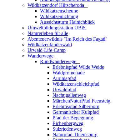
Wildkatzendorf Hütscheroda
_
Wildkatzenscheune
Wildkatzenlichtung
Aussichtsturm Hainichblick
Umweltbildungsstation UBiS
Naturerleben für alle
Abenteuerwildnis "Im Reich des Fagati"
Wildkatzenkinderwald
Urwald-Life-Camp
Wanderwege
_
Rundwanderwege
_
Erlebnispfad Wilde Weide
Waldpromenade
Auriniapfad
Wildkatzenschleichpfad
Urwaldpfad
Nachtigallenweg
MärchenNaturPfad Feensteig
Erlebnispfad Silberborn
Germanischer Kultpfad
Pfad der Begegnung
Eichenbergweg
Sulzriedenweg
Naturpfad Thiemsburg