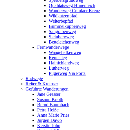
Sperbersgrundweg
Qualitätsweg Hünenteich
Wanderweg Craulaer Kreuz
Wildkatzenpfad
Welterbepfad
Bummelkuppenweg
Saugrabenweg
Steinbergweg
Betteleichenweg
Fernwanderwege
_
Waagebalkenweg
Rennstieg
Hainichlandweg
Lutherweg
Pilgerweg Via Porta
Radwege
Reiter & Kremser
Geführte Wanderungen
_
Jane Gresser
Susann Knoth
Bernd Baumbach
Petra Heiße
Anna Marie Pries
Jürgen Dawo
Kerstin John