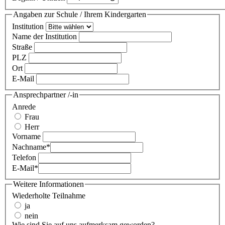
Angaben zur Schule / Ihrem Kindergarten
Institution
Name der Institution
Straße
PLZ
Ort
E-Mail
Ansprechpartner /-in
Anrede
Frau
Herr
Vorname
Nachname
*
Telefon
E-Mail
*
Weitere Informationen
Wiederholte Teilnahme
ja
nein
Wie sind Sie auf uns aufmerksam geworden?