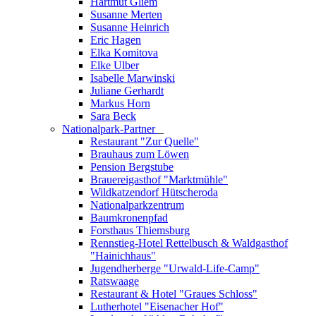
Hartmut Gliem
Susanne Merten
Susanne Heinrich
Eric Hagen
Elka Komitova
Elke Ulber
Isabelle Marwinski
Juliane Gerhardt
Markus Horn
Sara Beck
Nationalpark-Partner
_
Restaurant "Zur Quelle"
Brauhaus zum Löwen
Pension Bergstube
Brauereigasthof "Marktmühle"
Wildkatzendorf Hütscheroda
Nationalparkzentrum
Baumkronenpfad
Forsthaus Thiemsburg
Rennstieg-Hotel Rettelbusch & Waldgasthof
"Hainichhaus"
Jugendherberge "Urwald-Life-Camp"
Ratswaage
Restaurant & Hotel "Graues Schloss"
Lutherhotel "Eisenacher Hof"