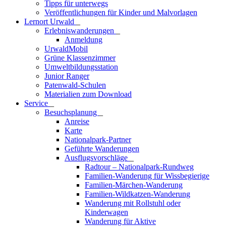
Tipps für unterwegs
Veröffentlichungen für Kinder und Malvorlagen
Lernort Urwald
_
Erlebniswanderungen
_
Anmeldung
UrwaldMobil
Grüne Klassenzimmer
Umweltbildungsstation
Junior Ranger
Patenwald-Schulen
Materialien zum Download
Service
_
Besuchsplanung
_
Anreise
Karte
Nationalpark-Partner
Geführte Wanderungen
Ausflugsvorschläge
_
Radtour – Nationalpark-Rundweg
Familien-Wanderung für Wissbegierige
Familien-Märchen-Wanderung
Familien-Wildkatzen-Wanderung
Wanderung mit Rollstuhl oder
Kinderwagen
Wanderung für Aktive