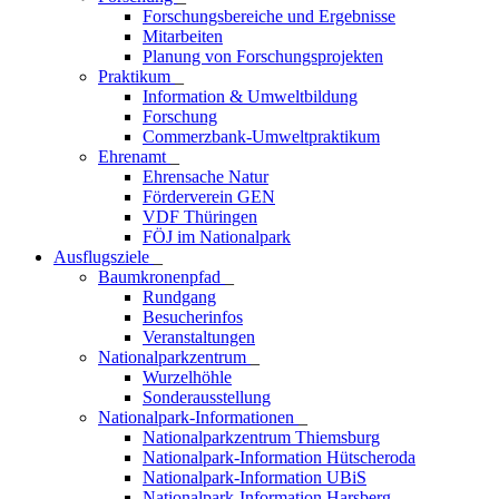
Forschungsbereiche und Ergebnisse
Mitarbeiten
Planung von Forschungsprojekten
Praktikum
_
Information & Umweltbildung
Forschung
Commerzbank-Umweltpraktikum
Ehrenamt
_
Ehrensache Natur
Förderverein GEN
VDF Thüringen
FÖJ im Nationalpark
Ausflugs­ziele
_
Baumkronenpfad
_
Rundgang
Besucherinfos
Veranstaltungen
Nationalparkzentrum
_
Wurzelhöhle
Sonderausstellung
Nationalpark-Informationen
_
Nationalparkzentrum Thiemsburg
Nationalpark-Information Hütscheroda
Nationalpark-Information UBiS
Nationalpark-Information Harsberg