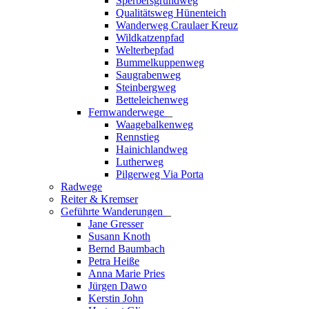
Sperbersgrundweg
Qualitätsweg Hünenteich
Wanderweg Craulaer Kreuz
Wildkatzenpfad
Welterbepfad
Bummelkuppenweg
Saugrabenweg
Steinbergweg
Betteleichenweg
Fernwanderwege
_
Waagebalkenweg
Rennstieg
Hainichlandweg
Lutherweg
Pilgerweg Via Porta
Radwege
Reiter & Kremser
Geführte Wanderungen
_
Jane Gresser
Susann Knoth
Bernd Baumbach
Petra Heiße
Anna Marie Pries
Jürgen Dawo
Kerstin John