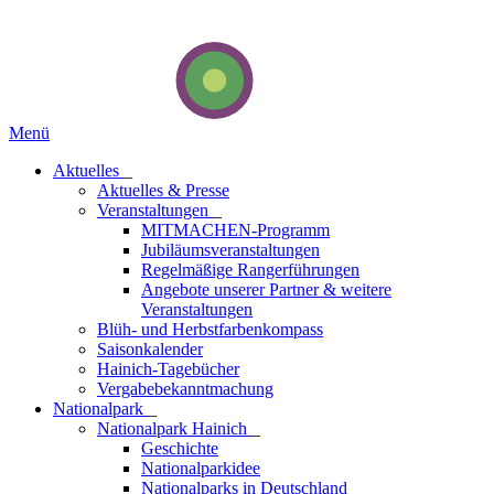
Menü
Aktuelles
_
Aktuelles & Presse
Veranstaltungen
_
MITMACHEN-Programm
Jubiläumsveranstaltungen
Regelmäßige Rangerführungen
Angebote unserer Partner & weitere
Veranstaltungen
Blüh- und Herbstfarbenkompass
Saisonkalender
Hainich-Tagebücher
Vergabebekanntmachung
National­park
_
Nationalpark Hainich
_
Geschichte
Nationalparkidee
Nationalparks in Deutschland