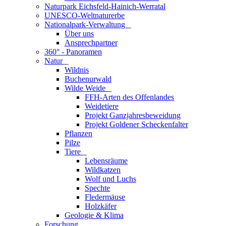
Naturpark Eichsfeld-Hainich-Werratal
UNESCO-Weltnaturerbe
Nationalpark-Verwaltung
_
Über uns
Ansprechpartner
360° - Panoramen
Natur
_
Wildnis
Buchenurwald
Wilde Weide
_
FFH-Arten des Offenlandes
Weidetiere
Projekt Ganzjahresbeweidung
Projekt Goldener Scheckenfalter
Pflanzen
Pilze
Tiere
_
Lebensräume
Wildkatzen
Wolf und Luchs
Spechte
Fledermäuse
Holzkäfer
Geologie & Klima
Forschung
_