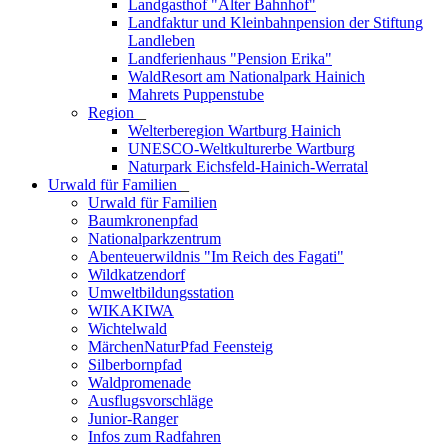
Landgasthof "Alter Bahnhof"
Landfaktur und Kleinbahnpension der Stiftung
Landleben
Landferienhaus "Pension Erika"
WaldResort am Nationalpark Hainich
Mahrets Puppenstube
Region
_
Welterberegion Wartburg Hainich
UNESCO-Weltkulturerbe Wartburg
Naturpark Eichsfeld-Hainich-Werratal
Urwald für Familien
_
Urwald für Familien
Baumkronenpfad
Nationalparkzentrum
Abenteuerwildnis "Im Reich des Fagati"
Wildkatzendorf
Umweltbildungsstation
WIKAKIWA
Wichtelwald
MärchenNaturPfad Feensteig
Silberbornpfad
Waldpromenade
Ausflugsvorschläge
Junior-Ranger
Infos zum Radfahren