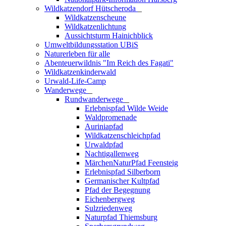
Wildkatzendorf Hütscheroda
_
Wildkatzenscheune
Wildkatzenlichtung
Aussichtsturm Hainichblick
Umweltbildungsstation UBiS
Naturerleben für alle
Abenteuerwildnis "Im Reich des Fagati"
Wildkatzenkinderwald
Urwald-Life-Camp
Wanderwege
_
Rundwanderwege
_
Erlebnispfad Wilde Weide
Waldpromenade
Auriniapfad
Wildkatzenschleichpfad
Urwaldpfad
Nachtigallenweg
MärchenNaturPfad Feensteig
Erlebnispfad Silberborn
Germanischer Kultpfad
Pfad der Begegnung
Eichenbergweg
Sulzriedenweg
Naturpfad Thiemsburg