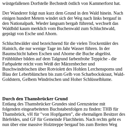
wüstgefallenen Dorfstelle Bechstedt östlich von Kammerforst hat.
Der Wanderer folgt nun kurz dem Grund in den Wald hinein. Nach
einigen hundert Metern windet sich der Weg nach links bergauf in
den Nationalpark. Wieder langsam bergab führend, wechselt das
Waldbild kaum merklich vom Buchenwald zum Schluchtwald,
geprägt von Esche und Ahorn.
Schluchtwälder sind bezeichnend für die vielen Trockentäler des
Hainich, die nur wenige Tage im Jahr Wasser führen. In der
Baumschicht haben Eschen und Ahorne die Buche abgelöst.
Frühblüher bilden auf dem Talgrund farbenfrohe Teppiche - die
Farbpalette reicht vom Weiß der Märzenbecher und
Buschwindröschen über Rotviolett des Hohlen Lerchensporns und
Blau der Leberblümchen bis zum Gelb von Scharbockskraut, Wald-
Goldstern, Gelbem Windröschen und Hoher Schlüsselblume.
Durch den Thamsbrücker Grund
Entlang des Thamsbrücker Grundes sind Grenzsteine mit
folgenden eingearbeiteten Buchstabenfolgen zu finden: THB für
Thamsbrück, vH für "von Hopfgarten", die ehemaligen Besitzer des
Ihlefeldes, und GF für Gemeinde Flarchheim. Nach rechts geht es
nun über eine massive Holztreppe bergauf bis zum Breiten Weg