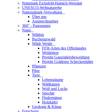
Naturpark Eichsfeld-Hainich-Werratal
UNESCO-Weltnaturerbe
Nationalpark-Verwaltung
_
Über uns
Ansprechpartner
360° - Panoramen
Natur
_
Wildnis
Buchenurwald
Wilde Weide
_
FFH-Arten des Offenlandes
Weidetiere
Projekt Ganzjahresbeweidung
Projekt Goldener Scheckenfalter
Pflanzen
Pilze
Tiere
_
Lebensräume
Wildkatzen
Wolf und Luchs
Spechte
Fledermäuse
Holzkäfer
Geologie & Klima
Forschung
_