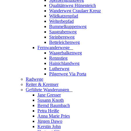
Sperbersgrundweg
Qualitätsweg Hünenteich
Wanderweg Craulaer Kreuz
Wildkatzenpfad
Welterbepfad
Bummelkuppenweg
Saugrabenweg
Steinbergweg
Betteleichenweg
Fernwanderwege
_
Waagebalkenweg
Rennstieg
Hainichlandweg
Lutherweg
Pilgerweg Via Porta
Radwege
Reiter & Kremser
Geführte Wanderungen
_
Jane Gresser
Susann Knoth
Bernd Baumbach
Petra Heiße
Anna Marie Pries
Jürgen Dawo
Kerstin John