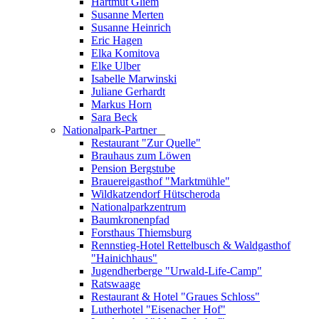
Hartmut Gliem
Susanne Merten
Susanne Heinrich
Eric Hagen
Elka Komitova
Elke Ulber
Isabelle Marwinski
Juliane Gerhardt
Markus Horn
Sara Beck
Nationalpark-Partner
_
Restaurant "Zur Quelle"
Brauhaus zum Löwen
Pension Bergstube
Brauereigasthof "Marktmühle"
Wildkatzendorf Hütscheroda
Nationalparkzentrum
Baumkronenpfad
Forsthaus Thiemsburg
Rennstieg-Hotel Rettelbusch & Waldgasthof
"Hainichhaus"
Jugendherberge "Urwald-Life-Camp"
Ratswaage
Restaurant & Hotel "Graues Schloss"
Lutherhotel "Eisenacher Hof"