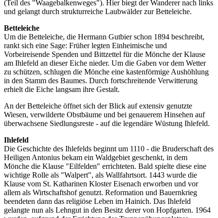
(Teil des "Waagebalkenweges"). Hier biegt der Wanderer nach links
und gelangt durch strukturreiche Laubwälder zur Betteleiche.
Betteleiche
Um die Betteleiche, die Hermann Gutbier schon 1894 beschreibt,
rankt sich eine Sage: Früher legten Einheimische und
Vorbeireisende Spenden und Bittzettel für die Mönche der Klause
am Ihlefeld an dieser Eiche nieder. Um die Gaben vor dem Wetter
zu schützen, schlugen die Mönche eine kastenförmige Aushöhlung
in den Stamm des Baumes. Durch fortschreitende Verwitterung
erhielt die Eiche langsam ihre Gestalt.
An der Betteleiche öffnet sich der Blick auf extensiv genutzte
Wiesen, verwilderte Obstbäume und bei genauerem Hinsehen auf
überwachsene Siedlungsreste - auf die legendäre Wüstung Ihlefeld.
Ihlefeld
Die Geschichte des Ihlefelds beginnt um 1110 - die Bruderschaft des
Heiligen Antonius bekam ein Waldgebiet geschenkt, in dem
Mönche die Klause "Eilfelden" errichteten. Bald spielte diese eine
wichtige Rolle als "Walpert", als Wallfahrtsort. 1443 wurde die
Klause vom St. Katharinen Kloster Eisenach erworben und vor
allem als Wirtschaftshof genutzt. Reformation und Bauernkrieg
beendeten dann das religiöse Leben im Hainich. Das Ihlefeld
gelangte nun als Lehngut in den Besitz derer von Hopfgarten. 1964