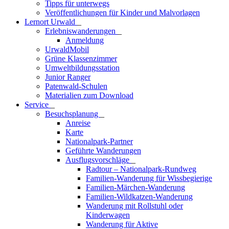
Tipps für unterwegs
Veröffentlichungen für Kinder und Malvorlagen
Lernort Urwald
_
Erlebniswanderungen
_
Anmeldung
UrwaldMobil
Grüne Klassenzimmer
Umweltbildungsstation
Junior Ranger
Patenwald-Schulen
Materialien zum Download
Service
_
Besuchsplanung
_
Anreise
Karte
Nationalpark-Partner
Geführte Wanderungen
Ausflugsvorschläge
_
Radtour – Nationalpark-Rundweg
Familien-Wanderung für Wissbegierige
Familien-Märchen-Wanderung
Familien-Wildkatzen-Wanderung
Wanderung mit Rollstuhl oder
Kinderwagen
Wanderung für Aktive