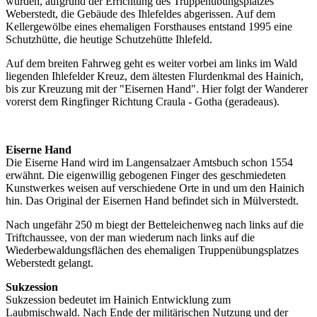
wurden, aufgrund der Errichtung des Truppenübungsplatzes
Weberstedt, die Gebäude des Ihlefeldes abgerissen. Auf dem
Kellergewölbe eines ehemaligen Forsthauses entstand 1995 eine
Schutzhütte, die heutige Schutzehütte Ihlefeld.
Auf dem breiten Fahrweg geht es weiter vorbei am links im Wald
liegenden Ihlefelder Kreuz, dem ältesten Flurdenkmal des Hainich,
bis zur Kreuzung mit der "Eisernen Hand". Hier folgt der Wanderer
vorerst dem Ringfinger Richtung Craula - Gotha (geradeaus).
Eiserne Hand
Die Eiserne Hand wird im Langensalzaer Amtsbuch schon 1554
erwähnt. Die eigenwillig gebogenen Finger des geschmiedeten
Kunstwerkes weisen auf verschiedene Orte in und um den Hainich
hin. Das Original der Eisernen Hand befindet sich in Mülverstedt.
Nach ungefähr 250 m biegt der Betteleichenweg nach links auf die
Triftchaussee, von der man wiederum nach links auf die
Wiederbewaldungsflächen des ehemaligen Truppenübungsplatzes
Weberstedt gelangt.
Sukzession
Sukzession bedeutet im Hainich Entwicklung zum
Laubmischwald. Nach Ende der militärischen Nutzung und der