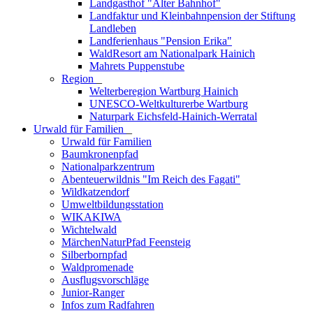
Landgasthof "Alter Bahnhof"
Landfaktur und Kleinbahnpension der Stiftung
Landleben
Landferienhaus "Pension Erika"
WaldResort am Nationalpark Hainich
Mahrets Puppenstube
Region
_
Welterberegion Wartburg Hainich
UNESCO-Weltkulturerbe Wartburg
Naturpark Eichsfeld-Hainich-Werratal
Urwald für Familien
_
Urwald für Familien
Baumkronenpfad
Nationalparkzentrum
Abenteuerwildnis "Im Reich des Fagati"
Wildkatzendorf
Umweltbildungsstation
WIKAKIWA
Wichtelwald
MärchenNaturPfad Feensteig
Silberbornpfad
Waldpromenade
Ausflugsvorschläge
Junior-Ranger
Infos zum Radfahren