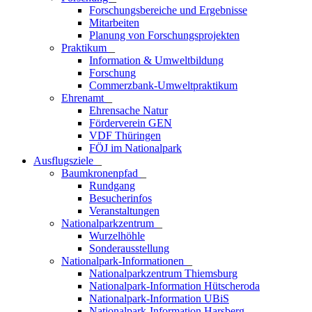
Forschungsbereiche und Ergebnisse
Mitarbeiten
Planung von Forschungsprojekten
Praktikum
_
Information & Umweltbildung
Forschung
Commerzbank-Umweltpraktikum
Ehrenamt
_
Ehrensache Natur
Förderverein GEN
VDF Thüringen
FÖJ im Nationalpark
Ausflugs­ziele
_
Baumkronenpfad
_
Rundgang
Besucherinfos
Veranstaltungen
Nationalparkzentrum
_
Wurzelhöhle
Sonderausstellung
Nationalpark-Informationen
_
Nationalparkzentrum Thiemsburg
Nationalpark-Information Hütscheroda
Nationalpark-Information UBiS
Nationalpark-Information Harsberg