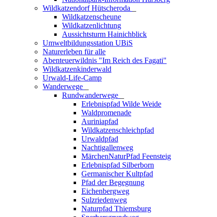
Wildkatzendorf Hütscheroda
_
Wildkatzenscheune
Wildkatzenlichtung
Aussichtsturm Hainichblick
Umweltbildungsstation UBiS
Naturerleben für alle
Abenteuerwildnis "Im Reich des Fagati"
Wildkatzenkinderwald
Urwald-Life-Camp
Wanderwege
_
Rundwanderwege
_
Erlebnispfad Wilde Weide
Waldpromenade
Auriniapfad
Wildkatzenschleichpfad
Urwaldpfad
Nachtigallenweg
MärchenNaturPfad Feensteig
Erlebnispfad Silberborn
Germanischer Kultpfad
Pfad der Begegnung
Eichenbergweg
Sulzriedenweg
Naturpfad Thiemsburg