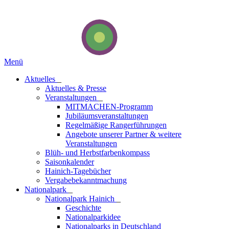
Menü
Aktuelles
_
Aktuelles & Presse
Veranstaltungen
_
MITMACHEN-Programm
Jubiläumsveranstaltungen
Regelmäßige Rangerführungen
Angebote unserer Partner & weitere
Veranstaltungen
Blüh- und Herbstfarbenkompass
Saisonkalender
Hainich-Tagebücher
Vergabebekanntmachung
National­park
_
Nationalpark Hainich
_
Geschichte
Nationalparkidee
Nationalparks in Deutschland