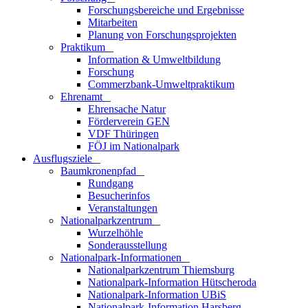
Forschungsbereiche und Ergebnisse
Mitarbeiten
Planung von Forschungsprojekten
Praktikum
_
Information & Umweltbildung
Forschung
Commerzbank-Umweltpraktikum
Ehrenamt
_
Ehrensache Natur
Förderverein GEN
VDF Thüringen
FÖJ im Nationalpark
Ausflugs­ziele
_
Baumkronenpfad
_
Rundgang
Besucherinfos
Veranstaltungen
Nationalparkzentrum
_
Wurzelhöhle
Sonderausstellung
Nationalpark-Informationen
_
Nationalparkzentrum Thiemsburg
Nationalpark-Information Hütscheroda
Nationalpark-Information UBiS
Nationalpark-Information Harsberg