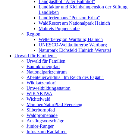
Landgasthof "Alter Bahnhof"
Landfaktur und Kleinbahnpension der Stiftung
Landleben
Landferienhaus "Pension Erika"
WaldResort am Nationalpark Hainich
Mahrets Puppenstube
Region
_
Welterberegion Wartburg Hainich
UNESCO-Weltkulturerbe Wartburg
Naturpark Eichsfeld-Hainich-Werratal
Urwald für Familien
_
Urwald für Familien
Baumkronenpfad
Nationalparkzentrum
Abenteuerwildnis "Im Reich des Fagati"
Wildkatzendorf
Umweltbildungsstation
WIKAKIWA
Wichtelwald
MärchenNaturPfad Feensteig
Silberbornpfad
Waldpromenade
Ausflugsvorschläge
Junior-Ranger
Infos zum Radfahren