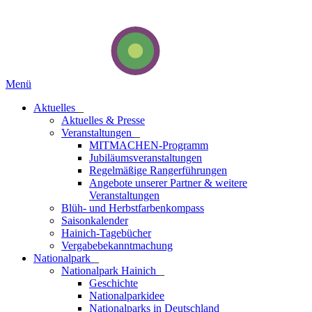
Menü
Aktuelles
_
Aktuelles & Presse
Veranstaltungen
_
MITMACHEN-Programm
Jubiläumsveranstaltungen
Regelmäßige Rangerführungen
Angebote unserer Partner & weitere
Veranstaltungen
Blüh- und Herbstfarbenkompass
Saisonkalender
Hainich-Tagebücher
Vergabebekanntmachung
National­park
_
Nationalpark Hainich
_
Geschichte
Nationalparkidee
Nationalparks in Deutschland