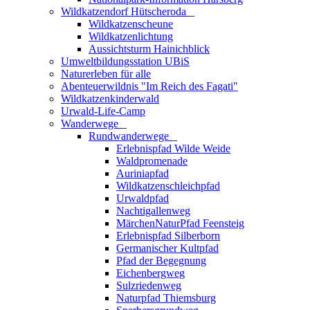
Wildkatzendorf Hütscheroda
_
Wildkatzenscheune
Wildkatzenlichtung
Aussichtsturm Hainichblick
Umweltbildungsstation UBiS
Naturerleben für alle
Abenteuerwildnis "Im Reich des Fagati"
Wildkatzenkinderwald
Urwald-Life-Camp
Wanderwege
_
Rundwanderwege
_
Erlebnispfad Wilde Weide
Waldpromenade
Auriniapfad
Wildkatzenschleichpfad
Urwaldpfad
Nachtigallenweg
MärchenNaturPfad Feensteig
Erlebnispfad Silberborn
Germanischer Kultpfad
Pfad der Begegnung
Eichenbergweg
Sulzriedenweg
Naturpfad Thiemsburg