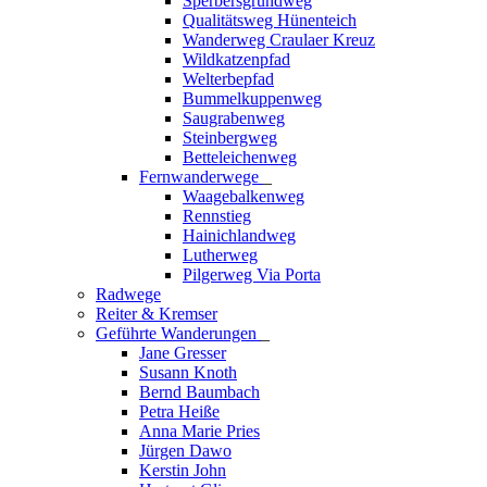
Sperbersgrundweg
Qualitätsweg Hünenteich
Wanderweg Craulaer Kreuz
Wildkatzenpfad
Welterbepfad
Bummelkuppenweg
Saugrabenweg
Steinbergweg
Betteleichenweg
Fernwanderwege
_
Waagebalkenweg
Rennstieg
Hainichlandweg
Lutherweg
Pilgerweg Via Porta
Radwege
Reiter & Kremser
Geführte Wanderungen
_
Jane Gresser
Susann Knoth
Bernd Baumbach
Petra Heiße
Anna Marie Pries
Jürgen Dawo
Kerstin John