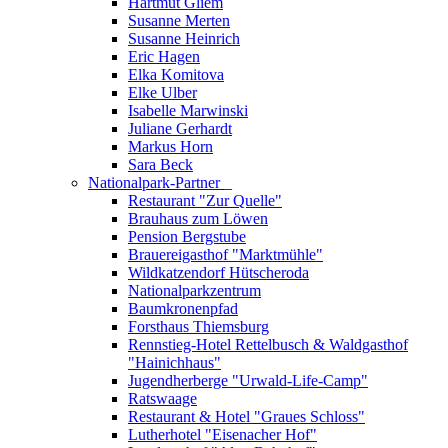
Hartmut Gliem
Susanne Merten
Susanne Heinrich
Eric Hagen
Elka Komitova
Elke Ulber
Isabelle Marwinski
Juliane Gerhardt
Markus Horn
Sara Beck
Nationalpark-Partner
_
Restaurant "Zur Quelle"
Brauhaus zum Löwen
Pension Bergstube
Brauereigasthof "Marktmühle"
Wildkatzendorf Hütscheroda
Nationalparkzentrum
Baumkronenpfad
Forsthaus Thiemsburg
Rennstieg-Hotel Rettelbusch & Waldgasthof
"Hainichhaus"
Jugendherberge "Urwald-Life-Camp"
Ratswaage
Restaurant & Hotel "Graues Schloss"
Lutherhotel "Eisenacher Hof"