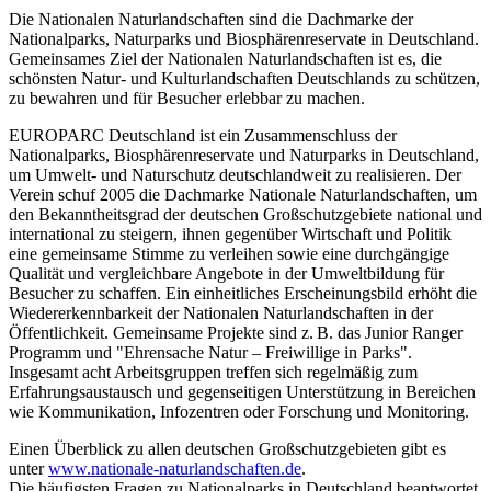
Die Nationalen Naturlandschaften sind die Dachmarke der
Nationalparks, Naturparks und Biosphärenreservate in Deutschland.
Gemeinsames Ziel der Nationalen Naturlandschaften ist es, die
schönsten Natur- und Kulturlandschaften Deutschlands zu schützen,
zu bewahren und für Besucher erlebbar zu machen.
EUROPARC Deutschland ist ein Zusammenschluss der
Nationalparks, Biosphärenreservate und Naturparks in Deutschland,
um Umwelt- und Naturschutz deutschlandweit zu realisieren. Der
Verein schuf 2005 die Dachmarke Nationale Naturlandschaften, um
den Bekanntheitsgrad der deutschen Großschutzgebiete national und
international zu steigern, ihnen gegenüber Wirtschaft und Politik
eine gemeinsame Stimme zu verleihen sowie eine durchgängige
Qualität und vergleichbare Angebote in der Umweltbildung für
Besucher zu schaffen. Ein einheitliches Erscheinungsbild erhöht die
Wiedererkennbarkeit der Nationalen Naturlandschaften in der
Öffentlichkeit. Gemeinsame Projekte sind z. B. das Junior Ranger
Programm und "Ehrensache Natur – Freiwillige in Parks".
Insgesamt acht Arbeitsgruppen treffen sich regelmäßig zum
Erfahrungsaustausch und gegenseitigen Unterstützung in Bereichen
wie Kommunikation, Infozentren oder Forschung und Monitoring.
Einen Überblick zu allen deutschen Großschutzgebieten gibt es
unter
www.nationale-naturlandschaften.de
.
Die häufigsten Fragen zu Nationalparks in Deutschland beantwortet