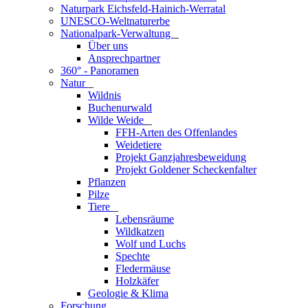
Naturpark Eichsfeld-Hainich-Werratal
UNESCO-Weltnaturerbe
Nationalpark-Verwaltung
_
Über uns
Ansprechpartner
360° - Panoramen
Natur
_
Wildnis
Buchenurwald
Wilde Weide
_
FFH-Arten des Offenlandes
Weidetiere
Projekt Ganzjahresbeweidung
Projekt Goldener Scheckenfalter
Pflanzen
Pilze
Tiere
_
Lebensräume
Wildkatzen
Wolf und Luchs
Spechte
Fledermäuse
Holzkäfer
Geologie & Klima
Forschung
_