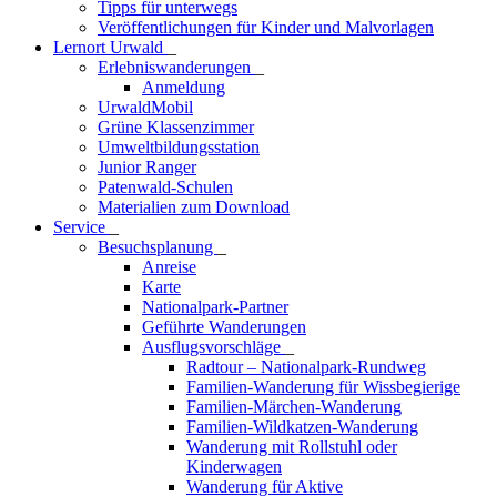
Tipps für unterwegs
Veröffentlichungen für Kinder und Malvorlagen
Lernort Urwald
_
Erlebniswanderungen
_
Anmeldung
UrwaldMobil
Grüne Klassenzimmer
Umweltbildungsstation
Junior Ranger
Patenwald-Schulen
Materialien zum Download
Service
_
Besuchsplanung
_
Anreise
Karte
Nationalpark-Partner
Geführte Wanderungen
Ausflugsvorschläge
_
Radtour – Nationalpark-Rundweg
Familien-Wanderung für Wissbegierige
Familien-Märchen-Wanderung
Familien-Wildkatzen-Wanderung
Wanderung mit Rollstuhl oder
Kinderwagen
Wanderung für Aktive