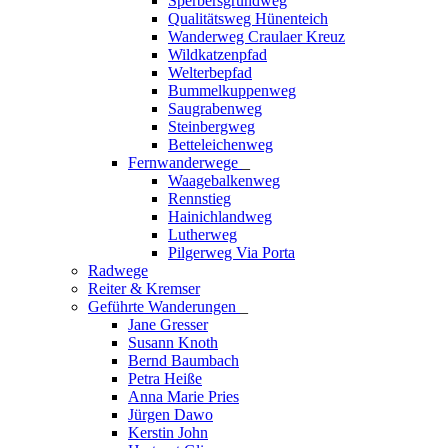
Sperbersgrundweg
Qualitätsweg Hünenteich
Wanderweg Craulaer Kreuz
Wildkatzenpfad
Welterbepfad
Bummelkuppenweg
Saugrabenweg
Steinbergweg
Betteleichenweg
Fernwanderwege
_
Waagebalkenweg
Rennstieg
Hainichlandweg
Lutherweg
Pilgerweg Via Porta
Radwege
Reiter & Kremser
Geführte Wanderungen
_
Jane Gresser
Susann Knoth
Bernd Baumbach
Petra Heiße
Anna Marie Pries
Jürgen Dawo
Kerstin John