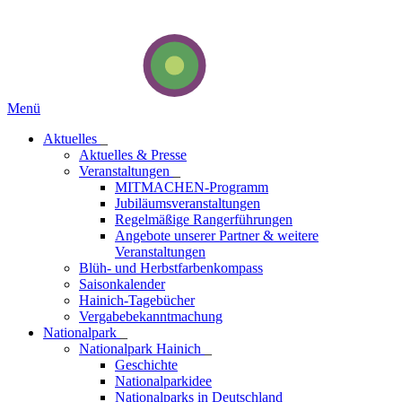
Menü
Aktuelles
_
Aktuelles & Presse
Veranstaltungen
_
MITMACHEN-Programm
Jubiläumsveranstaltungen
Regelmäßige Rangerführungen
Angebote unserer Partner & weitere
Veranstaltungen
Blüh- und Herbstfarbenkompass
Saisonkalender
Hainich-Tagebücher
Vergabebekanntmachung
National­park
_
Nationalpark Hainich
_
Geschichte
Nationalparkidee
Nationalparks in Deutschland