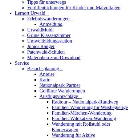
Tipps für unterwegs
Veröffentlichungen für Kinder und Malvorlagen
Lernort Urwald
_
Erlebniswanderungen
_
Anmeldung
UrwaldMobil
Grüne Klassenzimmer
Umweltbildungsstation
Junior Ranger
Patenwald-Schulen
Materialien zum Download
Service
_
Besuchsplanung
_
Anreise
Karte
Nationalpark-Partner
Geführte Wanderungen
Ausflugsvorschläge
_
Radtour – Nationalpark-Rundweg
Familien-Wanderung für Wissbegierige
Familien-Märchen-Wanderung
Familien-Wildkatzen-Wanderung
Wanderung mit Rollstuhl oder
Kinderwagen
Wanderung für Aktive