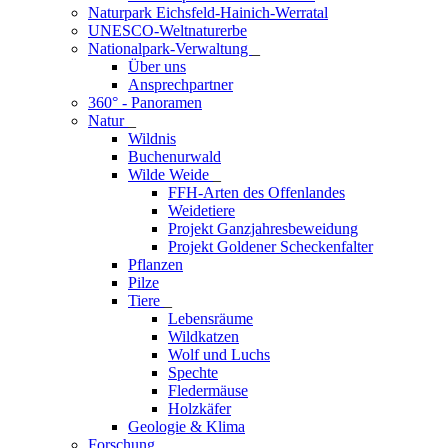
Naturpark Eichsfeld-Hainich-Werratal
UNESCO-Weltnaturerbe
Nationalpark-Verwaltung
_
Über uns
Ansprechpartner
360° - Panoramen
Natur
_
Wildnis
Buchenurwald
Wilde Weide
_
FFH-Arten des Offenlandes
Weidetiere
Projekt Ganzjahresbeweidung
Projekt Goldener Scheckenfalter
Pflanzen
Pilze
Tiere
_
Lebensräume
Wildkatzen
Wolf und Luchs
Spechte
Fledermäuse
Holzkäfer
Geologie & Klima
Forschung
_