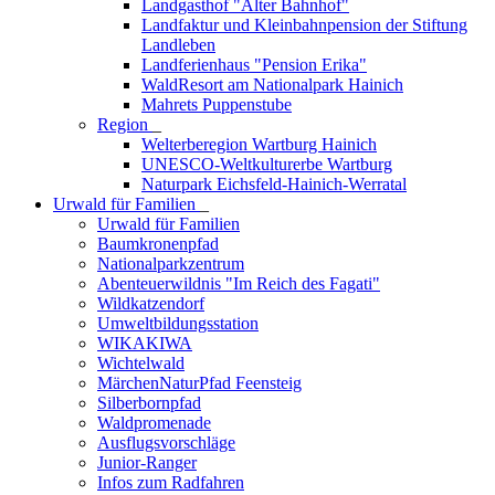
Landgasthof "Alter Bahnhof"
Landfaktur und Kleinbahnpension der Stiftung
Landleben
Landferienhaus "Pension Erika"
WaldResort am Nationalpark Hainich
Mahrets Puppenstube
Region
_
Welterberegion Wartburg Hainich
UNESCO-Weltkulturerbe Wartburg
Naturpark Eichsfeld-Hainich-Werratal
Urwald für Familien
_
Urwald für Familien
Baumkronenpfad
Nationalparkzentrum
Abenteuerwildnis "Im Reich des Fagati"
Wildkatzendorf
Umweltbildungsstation
WIKAKIWA
Wichtelwald
MärchenNaturPfad Feensteig
Silberbornpfad
Waldpromenade
Ausflugsvorschläge
Junior-Ranger
Infos zum Radfahren