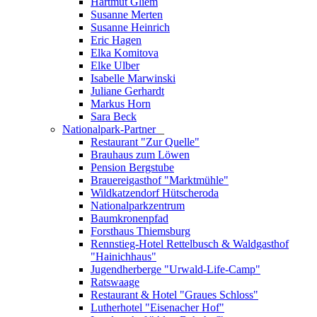
Hartmut Gliem
Susanne Merten
Susanne Heinrich
Eric Hagen
Elka Komitova
Elke Ulber
Isabelle Marwinski
Juliane Gerhardt
Markus Horn
Sara Beck
Nationalpark-Partner
_
Restaurant "Zur Quelle"
Brauhaus zum Löwen
Pension Bergstube
Brauereigasthof "Marktmühle"
Wildkatzendorf Hütscheroda
Nationalparkzentrum
Baumkronenpfad
Forsthaus Thiemsburg
Rennstieg-Hotel Rettelbusch & Waldgasthof
"Hainichhaus"
Jugendherberge "Urwald-Life-Camp"
Ratswaage
Restaurant & Hotel "Graues Schloss"
Lutherhotel "Eisenacher Hof"