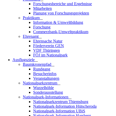
Forschungsbereiche und Ergebnisse
Mitarbeiten
Planung von Forschungsprojekten
Praktikum
_
Information & Umweltbildung
Forschung
Commerzbank-Umweltpraktikum
Ehrenamt
_
Ehrensache Natur
Förderverein GEN
VDF Thüringen
FÖJ im Nationalpark
Ausflugs­ziele
_
Baumkronenpfad
_
Rundgang
Besucherinfos
Veranstaltungen
Nationalparkzentrum
_
Wurzelhöhle
Sonderausstellung
Nationalpark-Informationen
_
Nationalparkzentrum Thiemsburg
Nationalpark-Information Hütscheroda
Nationalpark-Information UBiS
Nationalpark-Information Harsberg