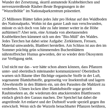
Wunder der Zersetzung, skurril anmutende Krabbeltierchen und
nervenzerreißende Räuber-Beute Begegnungen in der
"Wurzelhöhle" im Nationalparkzentrum präsentiert.
25 Millionen Blätter fallen jedes Jahr pro Hektar auf den Waldboden
des Nationalparks. Wohin ist das ganze Laub nun verschwunden,
müsste es sich doch von Jahr zu Jahr immer weiter in die Höhe
auftürmen?! Aber nein, eine Armada von abertausenden
Krabbeltierchen kümmert sich um den "Bio-Müll" des Waldes.
Jedes Tierchen hat dabei seine Aufgabe: Zerkleinern, Fressen,
Material umwandeln, Blattbrei herstellen. Am Schluss ist aus den im
Sommer prächtig grün schimmernden Buchenblättern
nährstoffreicher Humus geworden, der so wieder dem Ökosystem
zur Verfügung steht.
Und nicht nur das - wer hätte schon ahnen können, dass Pflanzen
unter- und oberirdisch miteinander kommunizieren! Oberirdisch
warnen sich Bäume über flüchtige organische Stoffe in der Luft,
sogenannte Blattduftstoffe, gegenseitig vor Insektenfraß und lagern
Abwehrstoffe in den Blättern ein, um den Parasiten die Mahlzeit zu
verderben. Ulmen locken über Blattduftstoffe sogar gezielt
Raubinsekten an, die wiederum den attackierenden Blattfressern
einfach gleich den Garaus machen. Der Speichel hat dabei die
angreifende Art entlarvt und der Duftstoff wurde speziell gegen ihn
entwickelt. Wenn sich die Wurzeln benachbarter Pflanzen berühren,