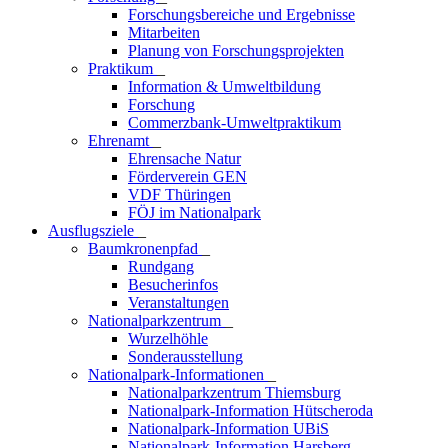
Forschungsbereiche und Ergebnisse
Mitarbeiten
Planung von Forschungsprojekten
Praktikum
_
Information & Umweltbildung
Forschung
Commerzbank-Umweltpraktikum
Ehrenamt
_
Ehrensache Natur
Förderverein GEN
VDF Thüringen
FÖJ im Nationalpark
Ausflugs­ziele
_
Baumkronenpfad
_
Rundgang
Besucherinfos
Veranstaltungen
Nationalparkzentrum
_
Wurzelhöhle
Sonderausstellung
Nationalpark-Informationen
_
Nationalparkzentrum Thiemsburg
Nationalpark-Information Hütscheroda
Nationalpark-Information UBiS
Nationalpark-Information Harsberg