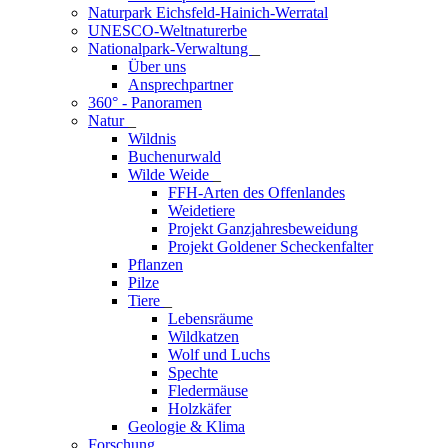
Naturpark Eichsfeld-Hainich-Werratal
UNESCO-Weltnaturerbe
Nationalpark-Verwaltung
_
Über uns
Ansprechpartner
360° - Panoramen
Natur
_
Wildnis
Buchenurwald
Wilde Weide
_
FFH-Arten des Offenlandes
Weidetiere
Projekt Ganzjahresbeweidung
Projekt Goldener Scheckenfalter
Pflanzen
Pilze
Tiere
_
Lebensräume
Wildkatzen
Wolf und Luchs
Spechte
Fledermäuse
Holzkäfer
Geologie & Klima
Forschung
_