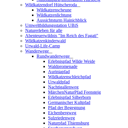
Wildkatzendorf Hütscheroda
_
Wildkatzenscheune
Wildkatzenlichtung
Aussichtsturm Hainichblick
Umweltbildungsstation UBiS
Naturerleben für alle
Abenteuerwildnis "Im Reich des Fagati"
Wildkatzenkinderwald
Urwald-Life-Camp
Wanderwege
_
Rundwanderwege
_
Erlebnispfad Wilde Weide
Waldpromenade
Auriniapfad
Wildkatzenschleichpfad
Urwaldpfad
Nachtigallenweg
MärchenNaturPfad Feensteig
Erlebnispfad Silberborn
Germanischer Kultpfad
Pfad der Begegnung
Eichenbergweg
Sulzriedenweg
Naturpfad Thiemsburg