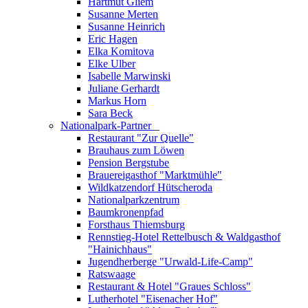
Hartmut Gliem
Susanne Merten
Susanne Heinrich
Eric Hagen
Elka Komitova
Elke Ulber
Isabelle Marwinski
Juliane Gerhardt
Markus Horn
Sara Beck
Nationalpark-Partner
_
Restaurant "Zur Quelle"
Brauhaus zum Löwen
Pension Bergstube
Brauereigasthof "Marktmühle"
Wildkatzendorf Hütscheroda
Nationalparkzentrum
Baumkronenpfad
Forsthaus Thiemsburg
Rennstieg-Hotel Rettelbusch & Waldgasthof
"Hainichhaus"
Jugendherberge "Urwald-Life-Camp"
Ratswaage
Restaurant & Hotel "Graues Schloss"
Lutherhotel "Eisenacher Hof"