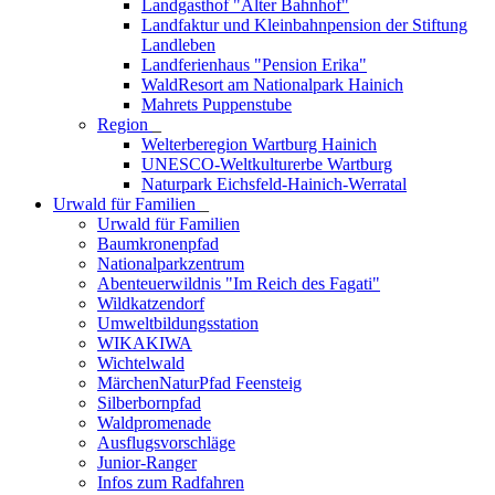
Landgasthof "Alter Bahnhof"
Landfaktur und Kleinbahnpension der Stiftung
Landleben
Landferienhaus "Pension Erika"
WaldResort am Nationalpark Hainich
Mahrets Puppenstube
Region
_
Welterberegion Wartburg Hainich
UNESCO-Weltkulturerbe Wartburg
Naturpark Eichsfeld-Hainich-Werratal
Urwald für Familien
_
Urwald für Familien
Baumkronenpfad
Nationalparkzentrum
Abenteuerwildnis "Im Reich des Fagati"
Wildkatzendorf
Umweltbildungsstation
WIKAKIWA
Wichtelwald
MärchenNaturPfad Feensteig
Silberbornpfad
Waldpromenade
Ausflugsvorschläge
Junior-Ranger
Infos zum Radfahren