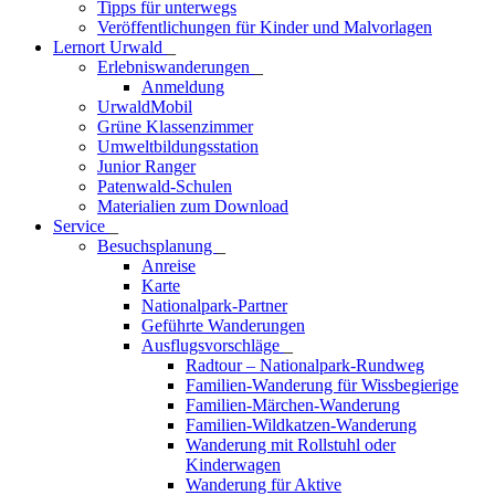
Tipps für unterwegs
Veröffentlichungen für Kinder und Malvorlagen
Lernort Urwald
_
Erlebniswanderungen
_
Anmeldung
UrwaldMobil
Grüne Klassenzimmer
Umweltbildungsstation
Junior Ranger
Patenwald-Schulen
Materialien zum Download
Service
_
Besuchsplanung
_
Anreise
Karte
Nationalpark-Partner
Geführte Wanderungen
Ausflugsvorschläge
_
Radtour – Nationalpark-Rundweg
Familien-Wanderung für Wissbegierige
Familien-Märchen-Wanderung
Familien-Wildkatzen-Wanderung
Wanderung mit Rollstuhl oder
Kinderwagen
Wanderung für Aktive