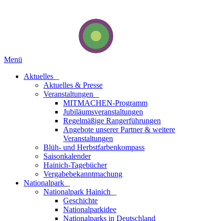
Menü
Aktuelles
_
Aktuelles & Presse
Veranstaltungen
_
MITMACHEN-Programm
Jubiläumsveranstaltungen
Regelmäßige Rangerführungen
Angebote unserer Partner & weitere
Veranstaltungen
Blüh- und Herbstfarbenkompass
Saisonkalender
Hainich-Tagebücher
Vergabebekanntmachung
National­park
_
Nationalpark Hainich
_
Geschichte
Nationalparkidee
Nationalparks in Deutschland