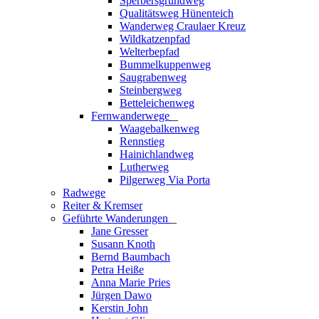
Sperbersgrundweg
Qualitätsweg Hünenteich
Wanderweg Craulaer Kreuz
Wildkatzenpfad
Welterbepfad
Bummelkuppenweg
Saugrabenweg
Steinbergweg
Betteleichenweg
Fernwanderwege
_
Waagebalkenweg
Rennstieg
Hainichlandweg
Lutherweg
Pilgerweg Via Porta
Radwege
Reiter & Kremser
Geführte Wanderungen
_
Jane Gresser
Susann Knoth
Bernd Baumbach
Petra Heiße
Anna Marie Pries
Jürgen Dawo
Kerstin John