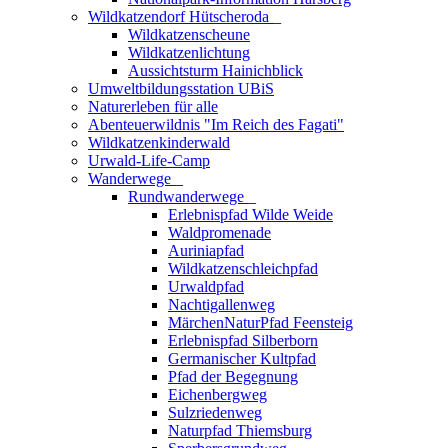
Wildkatzendorf Hütscheroda
_
Wildkatzenscheune
Wildkatzenlichtung
Aussichtsturm Hainichblick
Umweltbildungsstation UBiS
Naturerleben für alle
Abenteuerwildnis "Im Reich des Fagati"
Wildkatzenkinderwald
Urwald-Life-Camp
Wanderwege
_
Rundwanderwege
_
Erlebnispfad Wilde Weide
Waldpromenade
Auriniapfad
Wildkatzenschleichpfad
Urwaldpfad
Nachtigallenweg
MärchenNaturPfad Feensteig
Erlebnispfad Silberborn
Germanischer Kultpfad
Pfad der Begegnung
Eichenbergweg
Sulzriedenweg
Naturpfad Thiemsburg