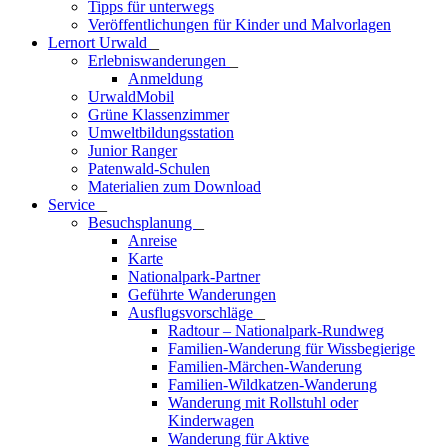
Tipps für unterwegs
Veröffentlichungen für Kinder und Malvorlagen
Lernort Urwald
_
Erlebniswanderungen
_
Anmeldung
UrwaldMobil
Grüne Klassenzimmer
Umweltbildungsstation
Junior Ranger
Patenwald-Schulen
Materialien zum Download
Service
_
Besuchsplanung
_
Anreise
Karte
Nationalpark-Partner
Geführte Wanderungen
Ausflugsvorschläge
_
Radtour – Nationalpark-Rundweg
Familien-Wanderung für Wissbegierige
Familien-Märchen-Wanderung
Familien-Wildkatzen-Wanderung
Wanderung mit Rollstuhl oder
Kinderwagen
Wanderung für Aktive