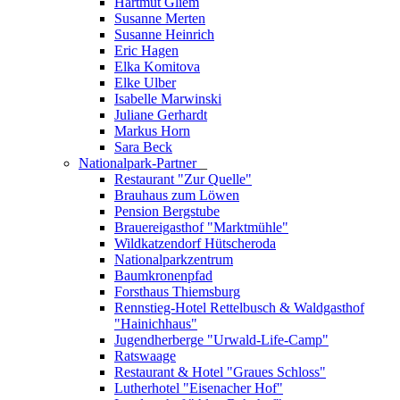
Hartmut Gliem
Susanne Merten
Susanne Heinrich
Eric Hagen
Elka Komitova
Elke Ulber
Isabelle Marwinski
Juliane Gerhardt
Markus Horn
Sara Beck
Nationalpark-Partner
_
Restaurant "Zur Quelle"
Brauhaus zum Löwen
Pension Bergstube
Brauereigasthof "Marktmühle"
Wildkatzendorf Hütscheroda
Nationalparkzentrum
Baumkronenpfad
Forsthaus Thiemsburg
Rennstieg-Hotel Rettelbusch & Waldgasthof
"Hainichhaus"
Jugendherberge "Urwald-Life-Camp"
Ratswaage
Restaurant & Hotel "Graues Schloss"
Lutherhotel "Eisenacher Hof"