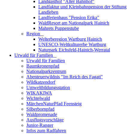
Landgasthof "Alter Bahnhof"
Landfaktur und Kleinbahnpension der Stiftung
Landleben
Landferienhaus "Pension Erika"
WaldResort am Nationalpark Hainich
Mahrets Puppenstube
Region
_
Welterberegion Wartburg Hainich
UNESCO-Weltkulturerbe Wartburg
Naturpark Eichsfeld-Hainich-Werratal
Urwald für Familien
_
Urwald für Familien
Baumkronenpfad
Nationalparkzentrum
Abenteuerwildnis "Im Reich des Fagati"
Wildkatzendorf
Umweltbildungsstation
WIKAKIWA
Wichtelwald
MärchenNaturPfad Feensteig
Silberbornpfad
Waldpromenade
Ausflugsvorschläge
Junior-Ranger
Infos zum Radfahren