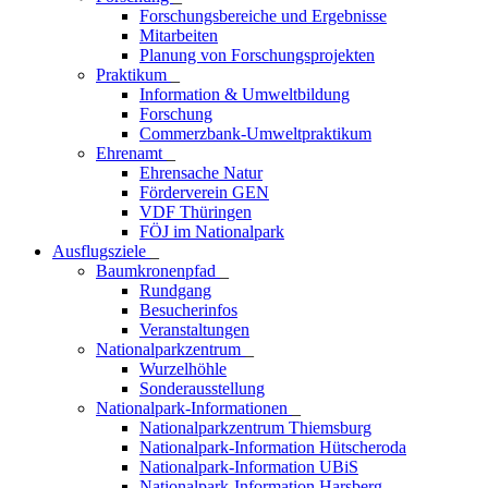
Forschungsbereiche und Ergebnisse
Mitarbeiten
Planung von Forschungsprojekten
Praktikum
_
Information & Umweltbildung
Forschung
Commerzbank-Umweltpraktikum
Ehrenamt
_
Ehrensache Natur
Förderverein GEN
VDF Thüringen
FÖJ im Nationalpark
Ausflugs­ziele
_
Baumkronenpfad
_
Rundgang
Besucherinfos
Veranstaltungen
Nationalparkzentrum
_
Wurzelhöhle
Sonderausstellung
Nationalpark-Informationen
_
Nationalparkzentrum Thiemsburg
Nationalpark-Information Hütscheroda
Nationalpark-Information UBiS
Nationalpark-Information Harsberg