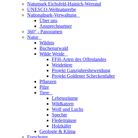
Naturpark Eichsfeld-Hainich-Werratal
UNESCO-Weltnaturerbe
Nationalpark-Verwaltung
_
Über uns
Ansprechpartner
360° - Panoramen
Natur
_
Wildnis
Buchenurwald
Wilde Weide
_
FFH-Arten des Offenlandes
Weidetiere
Projekt Ganzjahresbeweidung
Projekt Goldener Scheckenfalter
Pflanzen
Pilze
Tiere
_
Lebensräume
Wildkatzen
Wolf und Luchs
Spechte
Fledermäuse
Holzkäfer
Geologie & Klima
Forschung
_