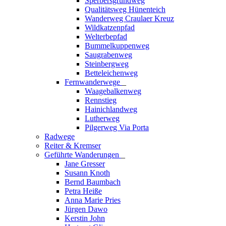
Sperbersgrundweg
Qualitätsweg Hünenteich
Wanderweg Craulaer Kreuz
Wildkatzenpfad
Welterbepfad
Bummelkuppenweg
Saugrabenweg
Steinbergweg
Betteleichenweg
Fernwanderwege
_
Waagebalkenweg
Rennstieg
Hainichlandweg
Lutherweg
Pilgerweg Via Porta
Radwege
Reiter & Kremser
Geführte Wanderungen
_
Jane Gresser
Susann Knoth
Bernd Baumbach
Petra Heiße
Anna Marie Pries
Jürgen Dawo
Kerstin John