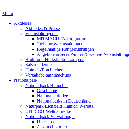
Menü
Aktuelles
_
Aktuelles & Presse
Veranstaltungen
_
MITMACHEN-Programm
Jubiläumsveranstaltungen
Regelmäßige Rangerführungen
Angebote unserer Partner & weitere Veranstaltung
Blüh- und Herbstfarbenkompass
Saisonkalender
Hainich-Tagebücher
Vergabebekanntmachung
National­park
_
Nationalpark Hainich
_
Geschichte
Nationalparkidee
Nationalparks in Deutschland
Naturpark Eichsfeld-Hainich-Werratal
UNESCO-Weltnaturerbe
Nationalpark-Verwaltung
_
Über uns
Ansprechpartner