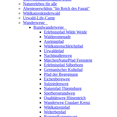
Naturerleben für alle
Abenteuerwildnis "Im Reich des Fagati"
Wildkatzenkinderwald
Urwald-Life-Camp
Wanderwege
_
Rundwanderwege
_
Erlebnispfad Wilde Weide
Waldpromenade
Auriniapfad
Wildkatzenschleichpfad
Urwaldpfad
Nachtigallenweg
MärchenNaturPfad Feensteig
Erlebnispfad Silberborn
Germanischer Kultpfad
Pfad der Begegnung
Eichenbergweg
Sulzriedenweg
Naturpfad Thiemsburg
Sperbersgrundweg
Qualitätsweg Hünenteich
Wanderweg Craulaer Kreuz
Wildkatzenpfad
Welterbepfad
Bummelkuppenweg