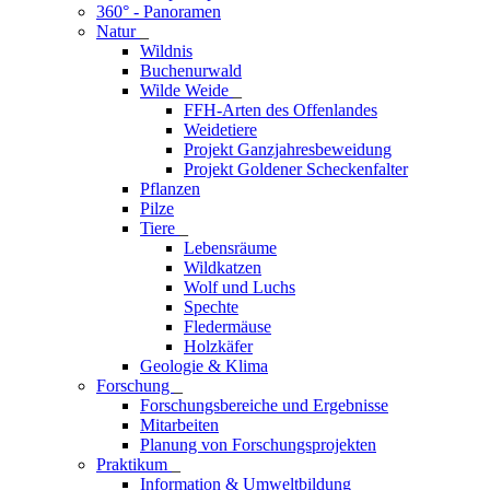
360° - Panoramen
Natur
_
Wildnis
Buchenurwald
Wilde Weide
_
FFH-Arten des Offenlandes
Weidetiere
Projekt Ganzjahresbeweidung
Projekt Goldener Scheckenfalter
Pflanzen
Pilze
Tiere
_
Lebensräume
Wildkatzen
Wolf und Luchs
Spechte
Fledermäuse
Holzkäfer
Geologie & Klima
Forschung
_
Forschungsbereiche und Ergebnisse
Mitarbeiten
Planung von Forschungsprojekten
Praktikum
_
Information & Umweltbildung