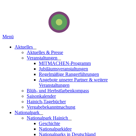
Menü
Aktuelles
_
Aktuelles & Presse
Veranstaltungen
_
MITMACHEN-Programm
Jubiläumsveranstaltungen
Regelmäßige Rangerführungen
Angebote unserer Partner & weitere
Veranstaltungen
Blüh- und Herbstfarbenkompass
Saisonkalender
Hainich-Tagebücher
Vergabebekanntmachung
National­park
_
Nationalpark Hainich
_
Geschichte
Nationalparkidee
Nationalparks in Deutschland