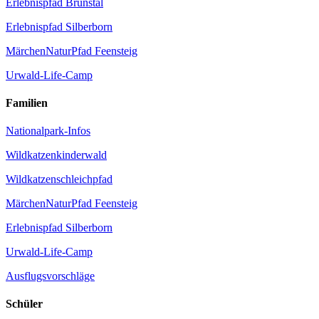
Erlebnispfad Brunstal
Erlebnispfad Silberborn
MärchenNatur­Pfad Feensteig
Urwald-Life-Camp
Familien
Nationalpark-Infos
Wildkatzen­kinderwald
Wildkatzen­schleichpfad
MärchenNatur­Pfad Feensteig
Erlebnispfad Silberborn
Urwald-Life-Camp
Ausflugsvorschläge
Schüler