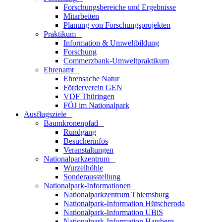
Forschungsbereiche und Ergebnisse
Mitarbeiten
Planung von Forschungsprojekten
Praktikum
_
Information & Umweltbildung
Forschung
Commerzbank-Umweltpraktikum
Ehrenamt
_
Ehrensache Natur
Förderverein GEN
VDF Thüringen
FÖJ im Nationalpark
Ausflugs­ziele
_
Baumkronenpfad
_
Rundgang
Besucherinfos
Veranstaltungen
Nationalparkzentrum
_
Wurzelhöhle
Sonderausstellung
Nationalpark-Informationen
_
Nationalparkzentrum Thiemsburg
Nationalpark-Information Hütscheroda
Nationalpark-Information UBiS
Nationalpark-Information Harsberg