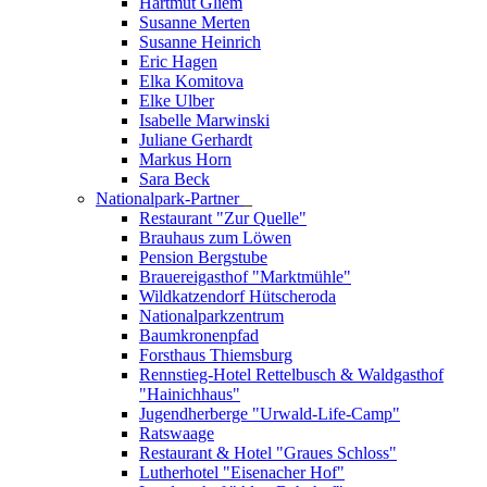
Hartmut Gliem
Susanne Merten
Susanne Heinrich
Eric Hagen
Elka Komitova
Elke Ulber
Isabelle Marwinski
Juliane Gerhardt
Markus Horn
Sara Beck
Nationalpark-Partner
_
Restaurant "Zur Quelle"
Brauhaus zum Löwen
Pension Bergstube
Brauereigasthof "Marktmühle"
Wildkatzendorf Hütscheroda
Nationalparkzentrum
Baumkronenpfad
Forsthaus Thiemsburg
Rennstieg-Hotel Rettelbusch & Waldgasthof
"Hainichhaus"
Jugendherberge "Urwald-Life-Camp"
Ratswaage
Restaurant & Hotel "Graues Schloss"
Lutherhotel "Eisenacher Hof"