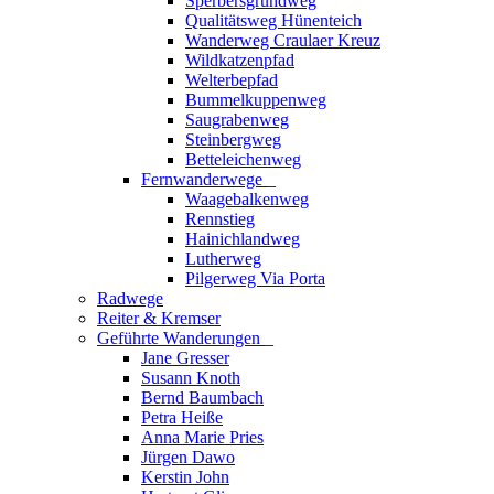
Sperbersgrundweg
Qualitätsweg Hünenteich
Wanderweg Craulaer Kreuz
Wildkatzenpfad
Welterbepfad
Bummelkuppenweg
Saugrabenweg
Steinbergweg
Betteleichenweg
Fernwanderwege
_
Waagebalkenweg
Rennstieg
Hainichlandweg
Lutherweg
Pilgerweg Via Porta
Radwege
Reiter & Kremser
Geführte Wanderungen
_
Jane Gresser
Susann Knoth
Bernd Baumbach
Petra Heiße
Anna Marie Pries
Jürgen Dawo
Kerstin John