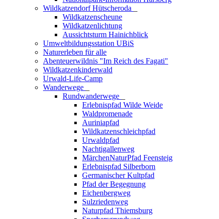
Wildkatzendorf Hütscheroda
_
Wildkatzenscheune
Wildkatzenlichtung
Aussichtsturm Hainichblick
Umweltbildungsstation UBiS
Naturerleben für alle
Abenteuerwildnis "Im Reich des Fagati"
Wildkatzenkinderwald
Urwald-Life-Camp
Wanderwege
_
Rundwanderwege
_
Erlebnispfad Wilde Weide
Waldpromenade
Auriniapfad
Wildkatzenschleichpfad
Urwaldpfad
Nachtigallenweg
MärchenNaturPfad Feensteig
Erlebnispfad Silberborn
Germanischer Kultpfad
Pfad der Begegnung
Eichenbergweg
Sulzriedenweg
Naturpfad Thiemsburg