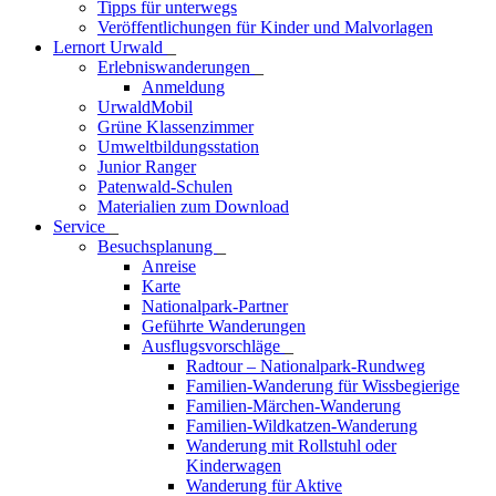
Tipps für unterwegs
Veröffentlichungen für Kinder und Malvorlagen
Lernort Urwald
_
Erlebniswanderungen
_
Anmeldung
UrwaldMobil
Grüne Klassenzimmer
Umweltbildungsstation
Junior Ranger
Patenwald-Schulen
Materialien zum Download
Service
_
Besuchsplanung
_
Anreise
Karte
Nationalpark-Partner
Geführte Wanderungen
Ausflugsvorschläge
_
Radtour – Nationalpark-Rundweg
Familien-Wanderung für Wissbegierige
Familien-Märchen-Wanderung
Familien-Wildkatzen-Wanderung
Wanderung mit Rollstuhl oder
Kinderwagen
Wanderung für Aktive