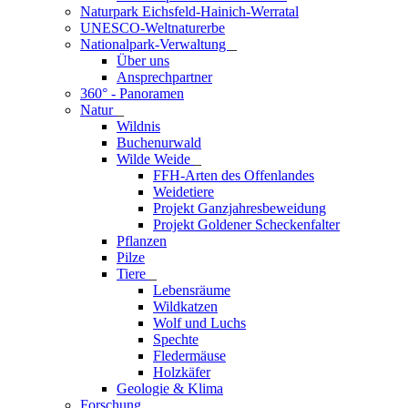
Naturpark Eichsfeld-Hainich-Werratal
UNESCO-Weltnaturerbe
Nationalpark-Verwaltung
_
Über uns
Ansprechpartner
360° - Panoramen
Natur
_
Wildnis
Buchenurwald
Wilde Weide
_
FFH-Arten des Offenlandes
Weidetiere
Projekt Ganzjahresbeweidung
Projekt Goldener Scheckenfalter
Pflanzen
Pilze
Tiere
_
Lebensräume
Wildkatzen
Wolf und Luchs
Spechte
Fledermäuse
Holzkäfer
Geologie & Klima
Forschung
_