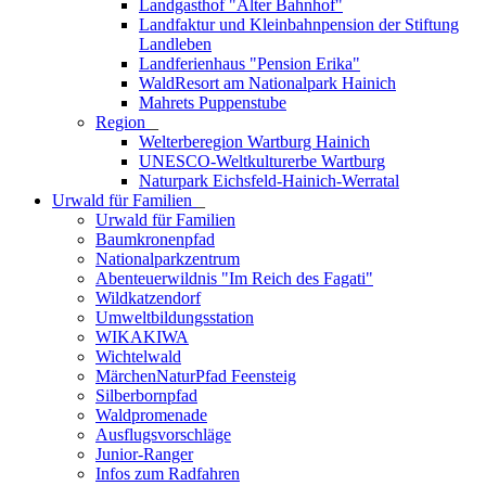
Landgasthof "Alter Bahnhof"
Landfaktur und Kleinbahnpension der Stiftung
Landleben
Landferienhaus "Pension Erika"
WaldResort am Nationalpark Hainich
Mahrets Puppenstube
Region
_
Welterberegion Wartburg Hainich
UNESCO-Weltkulturerbe Wartburg
Naturpark Eichsfeld-Hainich-Werratal
Urwald für Familien
_
Urwald für Familien
Baumkronenpfad
Nationalparkzentrum
Abenteuerwildnis "Im Reich des Fagati"
Wildkatzendorf
Umweltbildungsstation
WIKAKIWA
Wichtelwald
MärchenNaturPfad Feensteig
Silberbornpfad
Waldpromenade
Ausflugsvorschläge
Junior-Ranger
Infos zum Radfahren